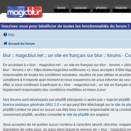
news
caravan
photos
histoire
Inscrivez vous pour bénéficier de toutes les fonctionnalités du forum !
FAQ
Accueil du forum
blur :: magicblur.net :: un site en français sur blur :: forums - Co
En accédant à « blur :: magicblur.net :: un site en français sur blur :: forums » (dés
blur :: forums » et « https://www.magicblur.net/forums »), vous acceptez d’être 
responsable de toutes les conditions suivantes, veuillez ne pas utiliser et accéder 
conditions à n’importe quel moment et nous essaierons de vous informer de ces 
effet, si vous continuez à participer à « blur :: magicblur.net :: un site en françai
légalement responsable des conditions modifiées et mises à jour.
Nos forums sont développés par phpBB (désignés ci-après par « logiciel phpBB » 
licence publique générale GNU 2.0
» et qui peut être téléchargé sur
le site de p
phpBB Limited ne peut en aucun cas être tenu comme responsable de la conduite
concernant phpBB, veuillez consulter
le site de phpBB
(en anglais).
Vous acceptez de ne publier aucun contenu à caractère abusif, obscène, vulgaire,
législation de votre pays, du pays dans lequel le serveur de « blur :: magicblur.net