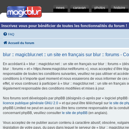
news
caravan
photos
histoire
Inscrivez vous pour bénéficier de toutes les fonctionnalités du forum !
FAQ
Accueil du forum
blur :: magicblur.net :: un site en français sur blur :: forums - Co
En accédant à « blur :: magicblur.net :: un site en français sur blur :: forums » (dés
blur :: forums » et « https://www.magicblur.net/forums »), vous acceptez d’être 
responsable de toutes les conditions suivantes, veuillez ne pas utiliser et accéder 
conditions à n’importe quel moment et nous essaierons de vous informer de ces 
effet, si vous continuez à participer à « blur :: magicblur.net :: un site en françai
légalement responsable des conditions modifiées et mises à jour.
Nos forums sont développés par phpBB (désignés ci-après par « logiciel phpBB » 
licence publique générale GNU 2.0
» et qui peut être téléchargé sur
le site de p
phpBB Limited ne peut en aucun cas être tenu comme responsable de la conduite
concernant phpBB, veuillez consulter
le site de phpBB
(en anglais).
Vous acceptez de ne publier aucun contenu à caractère abusif, obscène, vulgaire,
législation de votre pays, du pays dans lequel le serveur de « blur :: magicblur.net