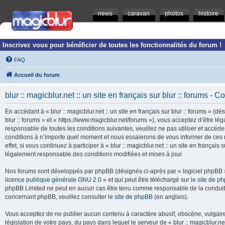
news
caravan
photos
histoire
Inscrivez vous pour bénéficier de toutes les fonctionnalités du forum !
FAQ
Accueil du forum
blur :: magicblur.net :: un site en français sur blur :: forums - Co
En accédant à « blur :: magicblur.net :: un site en français sur blur :: forums » (dés
blur :: forums » et « https://www.magicblur.net/forums »), vous acceptez d’être 
responsable de toutes les conditions suivantes, veuillez ne pas utiliser et accéder 
conditions à n’importe quel moment et nous essaierons de vous informer de ces 
effet, si vous continuez à participer à « blur :: magicblur.net :: un site en françai
légalement responsable des conditions modifiées et mises à jour.
Nos forums sont développés par phpBB (désignés ci-après par « logiciel phpBB » 
licence publique générale GNU 2.0
» et qui peut être téléchargé sur
le site de p
phpBB Limited ne peut en aucun cas être tenu comme responsable de la conduite
concernant phpBB, veuillez consulter
le site de phpBB
(en anglais).
Vous acceptez de ne publier aucun contenu à caractère abusif, obscène, vulgaire,
législation de votre pays, du pays dans lequel le serveur de « blur :: magicblur.net