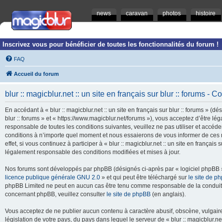
news
caravan
photos
histoire
Inscrivez vous pour bénéficier de toutes les fonctionnalités du forum !
FAQ
Accueil du forum
blur :: magicblur.net :: un site en français sur blur :: forums - Co
En accédant à « blur :: magicblur.net :: un site en français sur blur :: forums » (dés
blur :: forums » et « https://www.magicblur.net/forums »), vous acceptez d’être 
responsable de toutes les conditions suivantes, veuillez ne pas utiliser et accéder 
conditions à n’importe quel moment et nous essaierons de vous informer de ces 
effet, si vous continuez à participer à « blur :: magicblur.net :: un site en françai
légalement responsable des conditions modifiées et mises à jour.
Nos forums sont développés par phpBB (désignés ci-après par « logiciel phpBB » 
licence publique générale GNU 2.0
» et qui peut être téléchargé sur
le site de p
phpBB Limited ne peut en aucun cas être tenu comme responsable de la conduite
concernant phpBB, veuillez consulter
le site de phpBB
(en anglais).
Vous acceptez de ne publier aucun contenu à caractère abusif, obscène, vulgaire,
législation de votre pays, du pays dans lequel le serveur de « blur :: magicblur.net