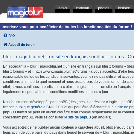
news
caravan
photos
histoire
Inscrivez vous pour bénéficier de toutes les fonctionnalités du forum !
FAQ
Accueil du forum
blur :: magicblur.net :: un site en français sur blur :: forums - Co
En accédant à « blur :: magicblur.net :: un site en français sur blur :: forums » (dés
blur :: forums » et « https://www.magicblur.net/forums »), vous acceptez d’être 
responsable de toutes les conditions suivantes, veuillez ne pas utiliser et accéder 
conditions à n’importe quel moment et nous essaierons de vous informer de ces 
effet, si vous continuez à participer à « blur :: magicblur.net :: un site en françai
légalement responsable des conditions modifiées et mises à jour.
Nos forums sont développés par phpBB (désignés ci-après par « logiciel phpBB » 
licence publique générale GNU 2.0
» et qui peut être téléchargé sur
le site de p
phpBB Limited ne peut en aucun cas être tenu comme responsable de la conduite
concernant phpBB, veuillez consulter
le site de phpBB
(en anglais).
Vous acceptez de ne publier aucun contenu à caractère abusif, obscène, vulgaire,
législation de votre pays, du pays dans lequel le serveur de « blur :: magicblur.net