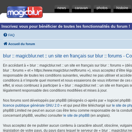
news
caravan
photos
histoire
Inscrivez vous pour bénéficier de toutes les fonctionnalités du forum !
FAQ
Accueil du forum
blur :: magicblur.net :: un site en français sur blur :: forums - Co
En accédant à « blur :: magicblur.net :: un site en français sur blur :: forums » (dés
blur :: forums » et « https://www.magicblur.net/forums »), vous acceptez d’être 
responsable de toutes les conditions suivantes, veuillez ne pas utiliser et accéder 
conditions à n’importe quel moment et nous essaierons de vous informer de ces 
effet, si vous continuez à participer à « blur :: magicblur.net :: un site en françai
légalement responsable des conditions modifiées et mises à jour.
Nos forums sont développés par phpBB (désignés ci-après par « logiciel phpBB » 
licence publique générale GNU 2.0
» et qui peut être téléchargé sur
le site de p
phpBB Limited ne peut en aucun cas être tenu comme responsable de la conduite
concernant phpBB, veuillez consulter
le site de phpBB
(en anglais).
Vous acceptez de ne publier aucun contenu à caractère abusif, obscène, vulgaire,
législation de votre pays, du pays dans lequel le serveur de « blur :: magicblur.net