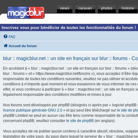
news
caravan
photos
histoire
Inscrivez vous pour bénéficier de toutes les fonctionnalités du forum !
FAQ
Accueil du forum
blur :: magicblur.net :: un site en français sur blur :: forums - Co
En accédant à « blur :: magicblur.net :: un site en français sur blur :: forums » (dés
blur :: forums » et « https://www.magicblur.net/forums »), vous acceptez d’être 
responsable de toutes les conditions suivantes, veuillez ne pas utiliser et accéder 
conditions à n’importe quel moment et nous essaierons de vous informer de ces 
effet, si vous continuez à participer à « blur :: magicblur.net :: un site en françai
légalement responsable des conditions modifiées et mises à jour.
Nos forums sont développés par phpBB (désignés ci-après par « logiciel phpBB » 
licence publique générale GNU 2.0
» et qui peut être téléchargé sur
le site de p
phpBB Limited ne peut en aucun cas être tenu comme responsable de la conduite
concernant phpBB, veuillez consulter
le site de phpBB
(en anglais).
Vous acceptez de ne publier aucun contenu à caractère abusif, obscène, vulgaire,
législation de votre pays, du pays dans lequel le serveur de « blur :: magicblur.net