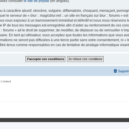
illez consulter
le site de phpBB
(en anglais).
 à caractère abusif, obscène, vulgaire, diffamatoire, choquant, menaçant, pornogra
el le serveur de « blur :: magicblur.net :: un site en français sur blur :: forums » es
us vous exposez à un bannissement immédiat et définitif et nous nous réservons le d
esse IP de tous les messages est enregistrée afin d’aider au renforcement de ces condi
r :: forums » ait le droit de supprimer, de modifier, de déplacer ou de verrouiller n’
ire. En tant qu’utilisateur, vous acceptez que toutes les informations que vous a
tions ne seront pas diffusées à une tierce partie sans votre consentement, ni « blur
nt être tenus comme responsables en cas de tentative de piratage informatique visa
Supprim
 Limited