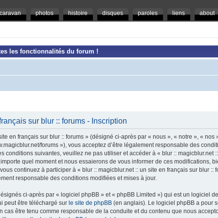
caravan
photos
histoire
disques
paroles
liens
about
es les fonctionnalités du forum !
 français sur blur :: forums - Inscription
ite en français sur blur :: forums » (désigné ci-après par « nous », « notre », « nos »,
/www.magicblur.net/forums »), vous acceptez d’être légalement responsable des condi
conditions suivantes, veuillez ne pas utiliser et accéder à « blur :: magicblur.net :: 
importe quel moment et nous essaierons de vous informer de ces modifications, bi
ous continuez à participer à « blur :: magicblur.net :: un site en français sur blur :
lement responsable des conditions modifiées et mises à jour.
ignés ci-après par « logiciel phpBB » et « phpBB Limited ») qui est un logiciel d
ui peut être téléchargé sur
le site de phpBB
(en anglais). Le logiciel phpBB a pour se
un cas être tenu comme responsable de la conduite et du contenu que nous accept