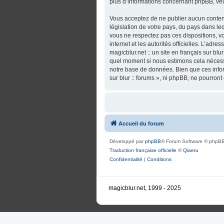
plus d’informations concernant phpBB, veu
Vous acceptez de ne publier aucun contenu
législation de votre pays, du pays dans lequ
vous ne respectez pas ces dispositions, vo
internet et les autorités officielles. L’adr
magicblur.net :: un site en français sur blu
quel moment si nous estimons cela nécessa
notre base de données. Bien que ces informa
sur blur :: forums », ni phpBB, ne pourro
Accueil du forum
Développé par
phpBB
® Forum Software © phpBB
Traduction française officielle
©
Qiaeru
Confidentialité
|
Conditions
magicblur.net, 1999 - 2025