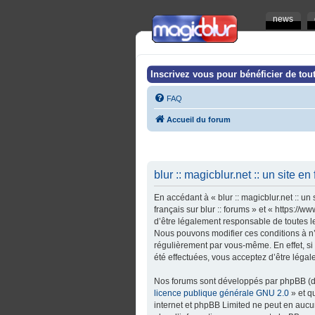
news
Inscrivez vous pour bénéficier de tout
FAQ
Accueil du forum
blur :: magicblur.net :: un site en
En accédant à « blur :: magicblur.net :: un s
français sur blur :: forums » et « https:/
d’être légalement responsable de toutes les 
Nous pouvons modifier ces conditions à n’
régulièrement par vous-même. En effet, si v
été effectuées, vous acceptez d’être léga
Nos forums sont développés par phpBB (dés
licence publique générale GNU 2.0
» et q
internet et phpBB Limited ne peut en auc