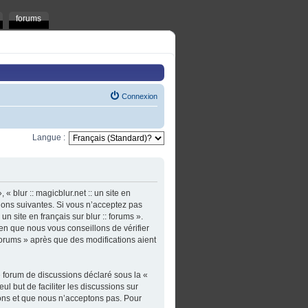
forums
Connexion
Langue :
 « blur :: magicblur.net :: un site en
tions suivantes. Si vous n’acceptez pas
un site en français sur blur :: forums ».
en que nous vous conseillons de vérifier
: forums » après que des modifications aient
e forum de discussions déclaré sous la «
ul but de faciliter les discussions sur
ons et que nous n’acceptons pas. Pour