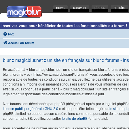
news
caravan
photos
histoire
Inscrivez vous pour bénéficier de toutes les fonctionnalités du forum !
FAQ
Accueil du forum
blur :: magicblur.net :: un site en français sur blur :: forums - In
En accédant à « blur :: magicblur.net :: un site en français sur blur :: forums » (dés
blur :: forums » et « https://www.magicblur.net/forums »), vous acceptez d’être 
responsable de toutes les conditions suivantes, veuillez ne pas utiliser et accéder 
conditions à n’importe quel moment et nous essaierons de vous informer de ces 
effet, si vous continuez à participer à « blur :: magicblur.net :: un site en françai
légalement responsable des conditions modifiées et mises à jour.
Nos forums sont développés par phpBB (désignés ci-après par « logiciel phpBB » 
licence publique générale GNU 2.0
» et qui peut être téléchargé sur
le site de p
phpBB Limited ne peut en aucun cas être tenu comme responsable de la conduite
concernant phpBB, veuillez consulter
le site de phpBB
(en anglais).
Vous acceptez de ne publier aucun contenu à caractère abusif, obscène, vulgaire,