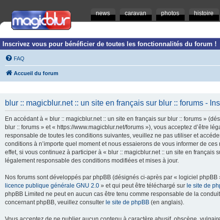
news
caravan
photos
histoire
Inscrivez vous pour bénéficier de toutes les fonctionnalités du forum !
FAQ
Accueil du forum
blur :: magicblur.net :: un site en français sur blur :: forums - In
En accédant à « blur :: magicblur.net :: un site en français sur blur :: forums » (dés
blur :: forums » et « https://www.magicblur.net/forums »), vous acceptez d’être 
responsable de toutes les conditions suivantes, veuillez ne pas utiliser et accéder 
conditions à n’importe quel moment et nous essaierons de vous informer de ces 
effet, si vous continuez à participer à « blur :: magicblur.net :: un site en françai
légalement responsable des conditions modifiées et mises à jour.
Nos forums sont développés par phpBB (désignés ci-après par « logiciel phpBB » 
licence publique générale GNU 2.0
» et qui peut être téléchargé sur
le site de p
phpBB Limited ne peut en aucun cas être tenu comme responsable de la conduite
concernant phpBB, veuillez consulter
le site de phpBB
(en anglais).
Vous acceptez de ne publier aucun contenu à caractère abusif, obscène, vulgaire,