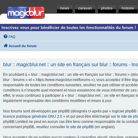
news
caravan
photos
histoire
Inscrivez vous pour bénéficier de toutes les fonctionnalités du forum !
FAQ
Accueil du forum
blur :: magicblur.net :: un site en français sur blur :: forums - In
En accédant à « blur :: magicblur.net :: un site en français sur blur :: forums » (dés
blur :: forums » et « https://www.magicblur.net/forums »), vous acceptez d’être 
responsable de toutes les conditions suivantes, veuillez ne pas utiliser et accéder 
conditions à n’importe quel moment et nous essaierons de vous informer de ces 
effet, si vous continuez à participer à « blur :: magicblur.net :: un site en françai
légalement responsable des conditions modifiées et mises à jour.
Nos forums sont développés par phpBB (désignés ci-après par « logiciel phpBB » 
licence publique générale GNU 2.0
» et qui peut être téléchargé sur
le site de p
phpBB Limited ne peut en aucun cas être tenu comme responsable de la conduite
concernant phpBB, veuillez consulter
le site de phpBB
(en anglais).
Vous acceptez de ne publier aucun contenu à caractère abusif, obscène, vulgaire,