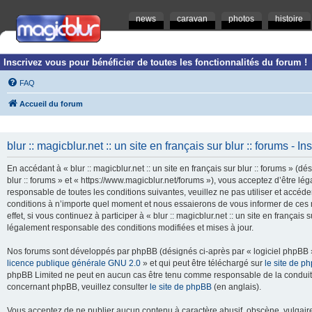
news
caravan
photos
histoire
Inscrivez vous pour bénéficier de toutes les fonctionnalités du forum !
FAQ
Accueil du forum
blur :: magicblur.net :: un site en français sur blur :: forums - In
En accédant à « blur :: magicblur.net :: un site en français sur blur :: forums » (dés
blur :: forums » et « https://www.magicblur.net/forums »), vous acceptez d’être 
responsable de toutes les conditions suivantes, veuillez ne pas utiliser et accéder 
conditions à n’importe quel moment et nous essaierons de vous informer de ces 
effet, si vous continuez à participer à « blur :: magicblur.net :: un site en françai
légalement responsable des conditions modifiées et mises à jour.
Nos forums sont développés par phpBB (désignés ci-après par « logiciel phpBB » 
licence publique générale GNU 2.0
» et qui peut être téléchargé sur
le site de p
phpBB Limited ne peut en aucun cas être tenu comme responsable de la conduite
concernant phpBB, veuillez consulter
le site de phpBB
(en anglais).
Vous acceptez de ne publier aucun contenu à caractère abusif, obscène, vulgaire,