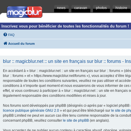
news
caravan
photos
histoire
Inscrivez vous pour bénéficier de toutes les fonctionnalités du forum !
FAQ
Accueil du forum
blur :: magicblur.net :: un site en français sur blur :: forums - In
En accédant à « blur :: magicblur.net :: un site en français sur blur :: forums » (dés
blur :: forums » et « https://www.magicblur.net/forums »), vous acceptez d’être 
responsable de toutes les conditions suivantes, veuillez ne pas utiliser et accéder 
conditions à n’importe quel moment et nous essaierons de vous informer de ces 
effet, si vous continuez à participer à « blur :: magicblur.net :: un site en françai
légalement responsable des conditions modifiées et mises à jour.
Nos forums sont développés par phpBB (désignés ci-après par « logiciel phpBB » 
licence publique générale GNU 2.0
» et qui peut être téléchargé sur
le site de p
phpBB Limited ne peut en aucun cas être tenu comme responsable de la conduite
concernant phpBB, veuillez consulter
le site de phpBB
(en anglais).
Vous acceptez de ne publier aucun contenu à caractère abusif, obscène, vulgaire,