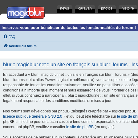
news
caravan
photos
histoire
Inscrivez vous pour bénéficier de toutes les fonctionnalités du forum !
FAQ
Accueil du forum
blur :: magicblur.net :: un site en français sur blur :: forums - In
En accédant à « blur :: magicblur.net :: un site en français sur blur :: forums » (dés
blur :: forums » et « https://www.magicblur.net/forums »), vous acceptez d’être 
responsable de toutes les conditions suivantes, veuillez ne pas utiliser et accéder 
conditions à n’importe quel moment et nous essaierons de vous informer de ces 
effet, si vous continuez à participer à « blur :: magicblur.net :: un site en françai
légalement responsable des conditions modifiées et mises à jour.
Nos forums sont développés par phpBB (désignés ci-après par « logiciel phpBB » 
licence publique générale GNU 2.0
» et qui peut être téléchargé sur
le site de p
phpBB Limited ne peut en aucun cas être tenu comme responsable de la conduite
concernant phpBB, veuillez consulter
le site de phpBB
(en anglais).
Vous acceptez de ne publier aucun contenu à caractère abusif, obscène, vulgaire,