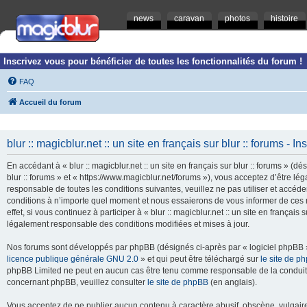
news
caravan
photos
histoire
Inscrivez vous pour bénéficier de toutes les fonctionnalités du forum !
FAQ
Accueil du forum
blur :: magicblur.net :: un site en français sur blur :: forums - In
En accédant à « blur :: magicblur.net :: un site en français sur blur :: forums » (dés
blur :: forums » et « https://www.magicblur.net/forums »), vous acceptez d’être 
responsable de toutes les conditions suivantes, veuillez ne pas utiliser et accéder 
conditions à n’importe quel moment et nous essaierons de vous informer de ces 
effet, si vous continuez à participer à « blur :: magicblur.net :: un site en françai
légalement responsable des conditions modifiées et mises à jour.
Nos forums sont développés par phpBB (désignés ci-après par « logiciel phpBB » 
licence publique générale GNU 2.0
» et qui peut être téléchargé sur
le site de p
phpBB Limited ne peut en aucun cas être tenu comme responsable de la conduite
concernant phpBB, veuillez consulter
le site de phpBB
(en anglais).
Vous acceptez de ne publier aucun contenu à caractère abusif, obscène, vulgaire,