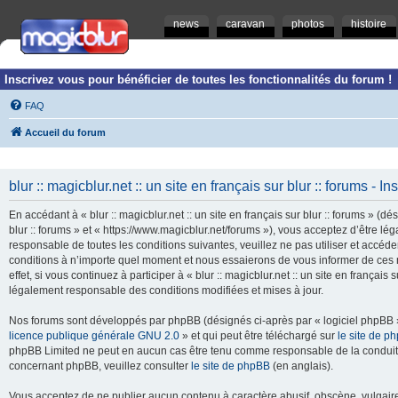
news
caravan
photos
histoire
Inscrivez vous pour bénéficier de toutes les fonctionnalités du forum !
FAQ
Accueil du forum
blur :: magicblur.net :: un site en français sur blur :: forums - In
En accédant à « blur :: magicblur.net :: un site en français sur blur :: forums » (dés
blur :: forums » et « https://www.magicblur.net/forums »), vous acceptez d’être 
responsable de toutes les conditions suivantes, veuillez ne pas utiliser et accéder 
conditions à n’importe quel moment et nous essaierons de vous informer de ces 
effet, si vous continuez à participer à « blur :: magicblur.net :: un site en françai
légalement responsable des conditions modifiées et mises à jour.
Nos forums sont développés par phpBB (désignés ci-après par « logiciel phpBB » 
licence publique générale GNU 2.0
» et qui peut être téléchargé sur
le site de p
phpBB Limited ne peut en aucun cas être tenu comme responsable de la conduite
concernant phpBB, veuillez consulter
le site de phpBB
(en anglais).
Vous acceptez de ne publier aucun contenu à caractère abusif, obscène, vulgaire,