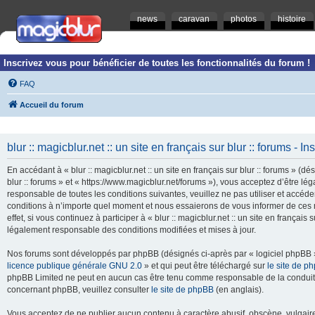
news
caravan
photos
histoire
Inscrivez vous pour bénéficier de toutes les fonctionnalités du forum !
FAQ
Accueil du forum
blur :: magicblur.net :: un site en français sur blur :: forums - In
En accédant à « blur :: magicblur.net :: un site en français sur blur :: forums » (dés
blur :: forums » et « https://www.magicblur.net/forums »), vous acceptez d’être 
responsable de toutes les conditions suivantes, veuillez ne pas utiliser et accéder 
conditions à n’importe quel moment et nous essaierons de vous informer de ces 
effet, si vous continuez à participer à « blur :: magicblur.net :: un site en françai
légalement responsable des conditions modifiées et mises à jour.
Nos forums sont développés par phpBB (désignés ci-après par « logiciel phpBB » 
licence publique générale GNU 2.0
» et qui peut être téléchargé sur
le site de p
phpBB Limited ne peut en aucun cas être tenu comme responsable de la conduite
concernant phpBB, veuillez consulter
le site de phpBB
(en anglais).
Vous acceptez de ne publier aucun contenu à caractère abusif, obscène, vulgaire,