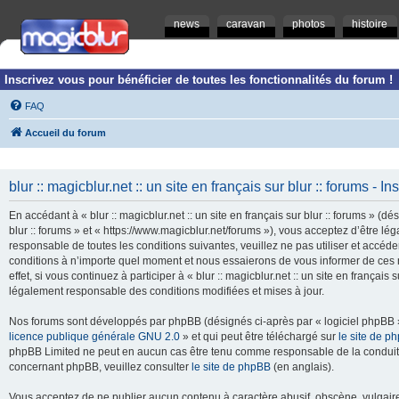
news
caravan
photos
histoire
Inscrivez vous pour bénéficier de toutes les fonctionnalités du forum !
FAQ
Accueil du forum
blur :: magicblur.net :: un site en français sur blur :: forums - In
En accédant à « blur :: magicblur.net :: un site en français sur blur :: forums » (dés
blur :: forums » et « https://www.magicblur.net/forums »), vous acceptez d’être 
responsable de toutes les conditions suivantes, veuillez ne pas utiliser et accéder 
conditions à n’importe quel moment et nous essaierons de vous informer de ces 
effet, si vous continuez à participer à « blur :: magicblur.net :: un site en françai
légalement responsable des conditions modifiées et mises à jour.
Nos forums sont développés par phpBB (désignés ci-après par « logiciel phpBB » 
licence publique générale GNU 2.0
» et qui peut être téléchargé sur
le site de p
phpBB Limited ne peut en aucun cas être tenu comme responsable de la conduite
concernant phpBB, veuillez consulter
le site de phpBB
(en anglais).
Vous acceptez de ne publier aucun contenu à caractère abusif, obscène, vulgaire,