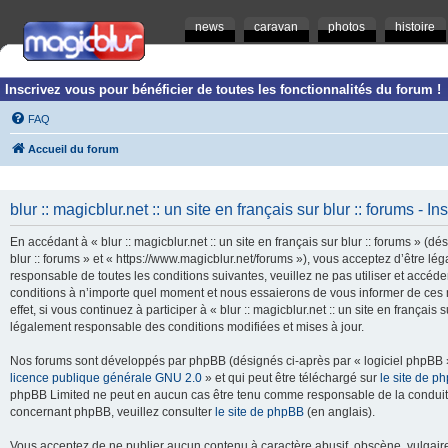
news
caravan
photos
histoire
Inscrivez vous pour bénéficier de toutes les fonctionnalités du forum !
FAQ
Accueil du forum
blur :: magicblur.net :: un site en français sur blur :: forums - In
En accédant à « blur :: magicblur.net :: un site en français sur blur :: forums » (dés
blur :: forums » et « https://www.magicblur.net/forums »), vous acceptez d’être 
responsable de toutes les conditions suivantes, veuillez ne pas utiliser et accéder 
conditions à n’importe quel moment et nous essaierons de vous informer de ces 
effet, si vous continuez à participer à « blur :: magicblur.net :: un site en françai
légalement responsable des conditions modifiées et mises à jour.
Nos forums sont développés par phpBB (désignés ci-après par « logiciel phpBB » 
licence publique générale GNU 2.0
» et qui peut être téléchargé sur
le site de p
phpBB Limited ne peut en aucun cas être tenu comme responsable de la conduite
concernant phpBB, veuillez consulter
le site de phpBB
(en anglais).
Vous acceptez de ne publier aucun contenu à caractère abusif, obscène, vulgaire,