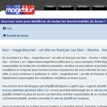
news
caravan
photos
histoire
Inscrivez vous pour bénéficier de toutes les fonctionnalités du forum !
FAQ
Accueil du forum
blur :: magicblur.net :: un site en français sur blur :: forums - In
En accédant à « blur :: magicblur.net :: un site en français sur blur :: forums » (dés
blur :: forums » et « https://www.magicblur.net/forums »), vous acceptez d’être 
responsable de toutes les conditions suivantes, veuillez ne pas utiliser et accéder 
conditions à n’importe quel moment et nous essaierons de vous informer de ces 
effet, si vous continuez à participer à « blur :: magicblur.net :: un site en françai
légalement responsable des conditions modifiées et mises à jour.
Nos forums sont développés par phpBB (désignés ci-après par « logiciel phpBB » 
licence publique générale GNU 2.0
» et qui peut être téléchargé sur
le site de p
phpBB Limited ne peut en aucun cas être tenu comme responsable de la conduite
concernant phpBB, veuillez consulter
le site de phpBB
(en anglais).
Vous acceptez de ne publier aucun contenu à caractère abusif, obscène, vulgaire,