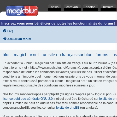
news
caravan
photos
histoire
Inscrivez vous pour bénéficier de toutes les fonctionnalités du forum !
FAQ
Accueil du forum
blur :: magicblur.net :: un site en français sur blur :: forums - In
En accédant à « blur :: magicblur.net :: un site en français sur blur :: forums » (dés
blur :: forums » et « https://www.magicblur.net/forums »), vous acceptez d’être 
responsable de toutes les conditions suivantes, veuillez ne pas utiliser et accéder 
conditions à n’importe quel moment et nous essaierons de vous informer de ces 
effet, si vous continuez à participer à « blur :: magicblur.net :: un site en françai
légalement responsable des conditions modifiées et mises à jour.
Nos forums sont développés par phpBB (désignés ci-après par « logiciel phpBB » 
licence publique générale GNU 2.0
» et qui peut être téléchargé sur
le site de p
phpBB Limited ne peut en aucun cas être tenu comme responsable de la conduite
concernant phpBB, veuillez consulter
le site de phpBB
(en anglais).
Vous acceptez de ne publier aucun contenu à caractère abusif, obscène, vulgaire,