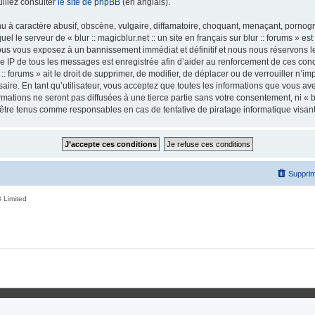
illez consulter
le site de phpBB
(en anglais).
 à caractère abusif, obscène, vulgaire, diffamatoire, choquant, menaçant, pornogra
el le serveur de « blur :: magicblur.net :: un site en français sur blur :: forums » es
us vous exposez à un bannissement immédiat et définitif et nous nous réservons le d
esse IP de tous les messages est enregistrée afin d’aider au renforcement de ces condi
r :: forums » ait le droit de supprimer, de modifier, de déplacer ou de verrouiller n’
ire. En tant qu’utilisateur, vous acceptez que toutes les informations que vous a
tions ne seront pas diffusées à une tierce partie sans votre consentement, ni « blur
nt être tenus comme responsables en cas de tentative de piratage informatique visa
Supprim
 Limited