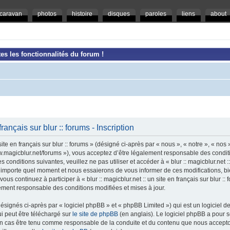
caravan
photos
histoire
disques
paroles
liens
about
es les fonctionnalités du forum !
 français sur blur :: forums - Inscription
ite en français sur blur :: forums » (désigné ci-après par « nous », « notre », « nos »,
/www.magicblur.net/forums »), vous acceptez d’être légalement responsable des condi
conditions suivantes, veuillez ne pas utiliser et accéder à « blur :: magicblur.net :: 
importe quel moment et nous essaierons de vous informer de ces modifications, bi
ous continuez à participer à « blur :: magicblur.net :: un site en français sur blur :
lement responsable des conditions modifiées et mises à jour.
ignés ci-après par « logiciel phpBB » et « phpBB Limited ») qui est un logiciel d
ui peut être téléchargé sur
le site de phpBB
(en anglais). Le logiciel phpBB a pour se
un cas être tenu comme responsable de la conduite et du contenu que nous accept