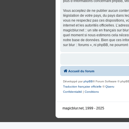
plus d’informations concernant phpBB, veu
Vous acceptez de ne publier aucun contenu
législation de votre pays, du pays dans lequ
vous ne respectez pas ces dispositions, vo
internet et les autorités officielles. L’adr
magicblur.net :: un site en français sur blu
quel moment si nous estimons cela nécessa
notre base de données. Bien que ces informa
sur blur :: forums », ni phpBB, ne pourro
Accueil du forum
Développé par
phpBB
® Forum Software © phpBB
Traduction française officielle
©
Qiaeru
Confidentialité
|
Conditions
magicblur.net, 1999 - 2025