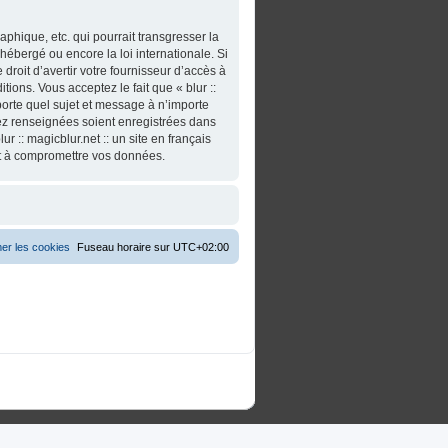
phique, etc. qui pourrait transgresser la
t hébergé ou encore la loi internationale. Si
roit d’avertir votre fournisseur d’accès à
tions. Vous acceptez le fait que « blur ::
importe quel sujet et message à n’importe
vez renseignées soient enregistrées dans
 :: magicblur.net :: un site en français
nt à compromettre vos données.
er les cookies
Fuseau horaire sur
UTC+02:00