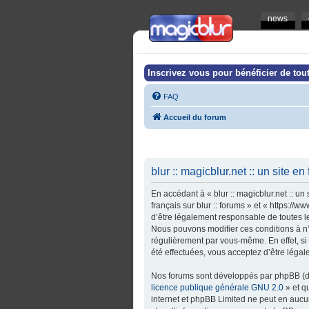
news
Inscrivez vous pour bénéficier de tout
FAQ
Accueil du forum
blur :: magicblur.net :: un site en
En accédant à « blur :: magicblur.net :: un s
français sur blur :: forums » et « https:/
d’être légalement responsable de toutes les 
Nous pouvons modifier ces conditions à n’
régulièrement par vous-même. En effet, si v
été effectuées, vous acceptez d’être léga
Nos forums sont développés par phpBB (dés
licence publique générale GNU 2.0
» et q
internet et phpBB Limited ne peut en auc