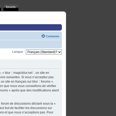
forums
Connexion
Langue :
 « blur :: magicblur.net :: un site en
tions suivantes. Si vous n’acceptez pas
un site en français sur blur :: forums ».
en que nous vous conseillons de vérifier
: forums » après que des modifications aient
e forum de discussions déclaré sous la «
ul but de faciliter les discussions sur
ons et que nous n’acceptons pas. Pour