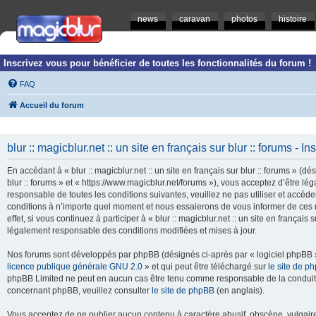
news
caravan
photos
histoire
Inscrivez vous pour bénéficier de toutes les fonctionnalités du forum !
FAQ
Accueil du forum
blur :: magicblur.net :: un site en français sur blur :: forums - In
En accédant à « blur :: magicblur.net :: un site en français sur blur :: forums » (dés
blur :: forums » et « https://www.magicblur.net/forums »), vous acceptez d’être 
responsable de toutes les conditions suivantes, veuillez ne pas utiliser et accéder 
conditions à n’importe quel moment et nous essaierons de vous informer de ces 
effet, si vous continuez à participer à « blur :: magicblur.net :: un site en françai
légalement responsable des conditions modifiées et mises à jour.
Nos forums sont développés par phpBB (désignés ci-après par « logiciel phpBB » 
licence publique générale GNU 2.0
» et qui peut être téléchargé sur
le site de p
phpBB Limited ne peut en aucun cas être tenu comme responsable de la conduite
concernant phpBB, veuillez consulter
le site de phpBB
(en anglais).
Vous acceptez de ne publier aucun contenu à caractère abusif, obscène, vulgaire,