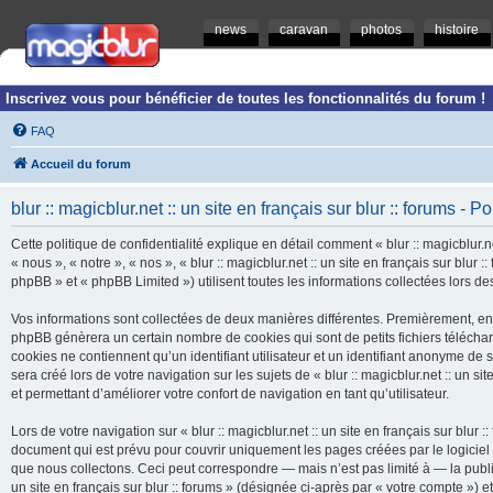
news
caravan
photos
histoire
Inscrivez vous pour bénéficier de toutes les fonctionnalités du forum !
FAQ
Accueil du forum
blur :: magicblur.net :: un site en français sur blur :: forums - Po
Cette politique de confidentialité explique en détail comment « blur :: magicblur.net
« nous », « notre », « nos », « blur :: magicblur.net :: un site en français sur blur
phpBB » et « phpBB Limited ») utilisent toutes les informations collectées lors des
Vos informations sont collectées de deux manières différentes. Premièrement, en navi
phpBB génèrera un certain nombre de cookies qui sont de petits fichiers télécha
cookies ne contiennent qu’un identifiant utilisateur et un identifiant anonyme d
sera créé lors de votre navigation sur les sujets de « blur :: magicblur.net :: un si
et permettant d’améliorer votre confort de navigation en tant qu’utilisateur.
Lors de votre navigation sur « blur :: magicblur.net :: un site en français sur bl
document qui est prévu pour couvrir uniquement les pages créées par le logicie
que nous collectons. Ceci peut correspondre — mais n’est pas limité à — la publica
un site en français sur blur :: forums » (désignée ci-après par « votre compte »)