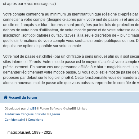
ci-après par « vos messages »).
Votre compte contiendra au minimum un identifiant unique (désigné ci-après par 
connecter à votre compte (désigné ci-après par « votre mot de passe ») et une adr
un site en français sur blur :: forums » sont protégées par les lois de protection
dehors de votre nom d’utilisateur, de votre mot de passe et de votre adresse de cour
inscription, sont obligatoires ou facultatives, à la seule discrétion de « blur :: mag
quelles informations de votre compte vous souhaitez rendre publiques ou non. De
depuis une option disponible sur votre compte.
Votre mot de passe est chiffré (par un chiffrage à sens unique) afin qu’il soit s
sites internet différents. Votre mot de passe est le moyen d’accès à votre compte su
précieusement. En aucun cas une personne affiliée à « blur :: magicblur.net :: un s
demander légitimement votre mot de passe. Si vous oubliez le mot de passe de vo
proposée par défaut sur le logiciel phpBB. Cette fonctionnalité vous demandera de
alors un nouveau mot de passe afin que vous puissiez reprendre le contrôle de 
Accueil du forum
Développé par
phpBB
® Forum Software © phpBB Limited
Traduction française officielle
©
Qiaeru
Confidentialité
|
Conditions
magicblur.net, 1999 - 2025