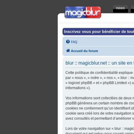
news
Inscrivez vous pour bénéficier de tout
FAQ
Accueil du forum
blur :: magicblur.net :: un site en
Cette politique de confidentialité explique 
par « nous », « notre », « nos », « blur :: 
« logiciel phpBB » et « phpBB Limited ») ut
informations »).
Vos informations sont collectées de deux ma
phpBB génèrera un certain nombre de cooki
cookies ne contiennent qu’un identifiant u
cookie sera créé lors de votre navigation sur
avez consultés et permettant d’améliorer vo
Lors de votre navigation sur « blur :: magi
document qui est prévu pour couvrir uniq