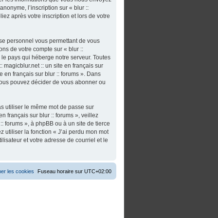
nonyme, l’inscription sur « blur ::
iez après votre inscription et lors de votre
asse personnel vous permettant de vous
ns de votre compte sur « blur ::
s le pays qui héberge notre serveur. Toutes
 magicblur.net :: un site en français sur
ite en français sur blur :: forums ». Dans
 vous pouvez décider de vous abonner ou
as utiliser le même mot de passe sur
n français sur blur :: forums », veillez
:: forums », à phpBB ou à un site de tierce
utiliser la fonction « J’ai perdu mon mot
isateur et votre adresse de courriel et le
er les cookies
Fuseau horaire sur
UTC+02:00