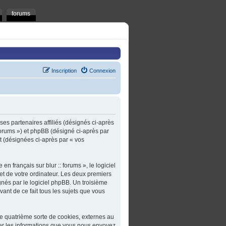
forums
Inscription
Connexion
t ses partenaires affiliés (désignés ci-après
t/forums ») et phpBB (désigné ci-après par
rt (désignées ci-après par « vos
n français sur blur :: forums », le logiciel
et de votre ordinateur. Les deux premiers
gnés par le logiciel phpBB. Un troisième
ivant de ce fait tous les sujets que vous
une quatrième sorte de cookies, externes au
er les informations que vous nous envoyez