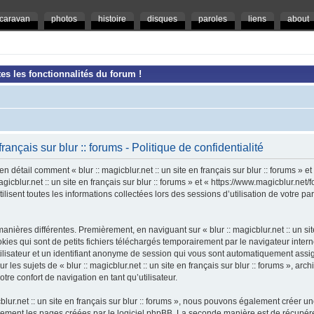
caravan
photos
histoire
disques
paroles
liens
about
es les fonctionnalités du forum !
 français sur blur :: forums - Politique de confidentialité
en détail comment « blur :: magicblur.net :: un site en français sur blur :: forums » e
magicblur.net :: un site en français sur blur :: forums » et « https://www.magicblur.ne
ilisent toutes les informations collectées lors des sessions d’utilisation de votre pa
nières différentes. Premièrement, en naviguant sur « blur :: magicblur.net :: un site e
es qui sont de petits fichiers téléchargés temporairement par le navigateur intern
tilisateur et un identifiant anonyme de session qui vous sont automatiquement assi
 les sujets de « blur :: magicblur.net :: un site en français sur blur :: forums », arch
tre confort de navigation en tant qu’utilisateur.
cblur.net :: un site en français sur blur :: forums », nous pouvons également créer 
uement les pages créées par le logiciel phpBB. La seconde manière est de récupér