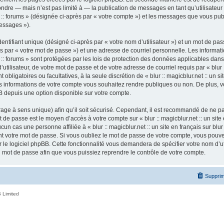
ndre — mais n’est pas limité à — la publication de messages en tant qu’utilisateur a
ur :: forums » (désignée ci-après par « votre compte ») et les messages que vous publ
essages »).
ntifiant unique (désigné ci-après par « votre nom d’utilisateur ») et un mot de p
 par « votre mot de passe ») et une adresse de courriel personnelle. Les informatio
ur :: forums » sont protégées par les lois de protection des données applicables dan
tilisateur, de votre mot de passe et de votre adresse de courriel requis par « blur ::
nt obligatoires ou facultatives, à la seule discrétion de « blur :: magicblur.net :: un s
les informations de votre compte vous souhaitez rendre publiques ou non. De plus,
pBB depuis une option disponible sur votre compte.
ffrage à sens unique) afin qu’il soit sécurisé. Cependant, il est recommandé de ne p
ot de passe est le moyen d’accès à votre compte sur « blur :: magicblur.net :: un site e
 cas une personne affiliée à « blur :: magicblur.net :: un site en français sur blur 
 votre mot de passe. Si vous oubliez le mot de passe de votre compte, vous pouvez 
le logiciel phpBB. Cette fonctionnalité vous demandera de spécifier votre nom d’util
mot de passe afin que vous puissiez reprendre le contrôle de votre compte.
Supprim
 Limited