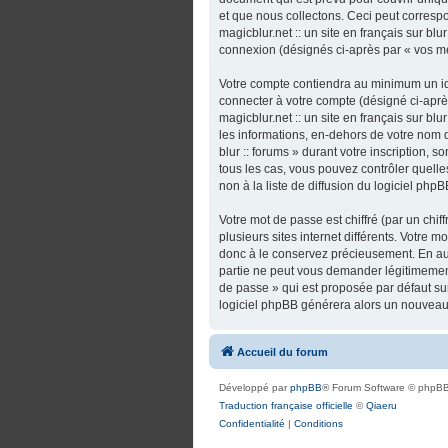
et que nous collectons. Ceci peut correspo
magicblur.net :: un site en français sur bl
connexion (désignés ci-après par « vos m
Votre compte contiendra au minimum un ide
connecter à votre compte (désigné ci-après
magicblur.net :: un site en français sur bl
les informations, en-dehors de votre nom d’u
blur :: forums » durant votre inscription, so
tous les cas, vous pouvez contrôler quel
non à la liste de diffusion du logiciel ph
Votre mot de passe est chiffré (par un chi
plusieurs sites internet différents. Votre m
donc à le conservez précieusement. En aucun
partie ne peut vous demander légitimement
de passe » qui est proposée par défaut sur 
logiciel phpBB générera alors un nouveau 
Accueil du forum
Développé par
phpBB
® Forum Software © phpBB
Traduction française officielle
©
Qiaeru
Confidentialité
|
Conditions