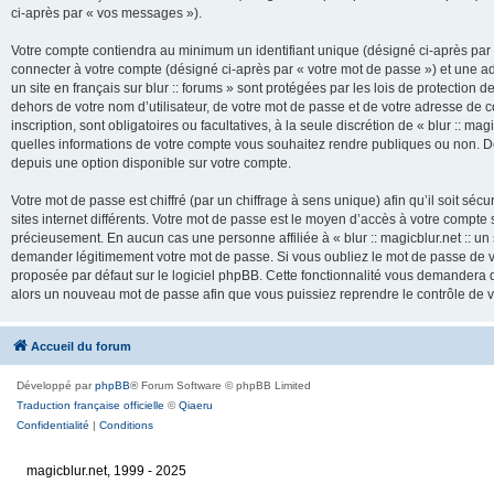
ci-après par « vos messages »).
Votre compte contiendra au minimum un identifiant unique (désigné ci-après par 
connecter à votre compte (désigné ci-après par « votre mot de passe ») et une adr
un site en français sur blur :: forums » sont protégées par les lois de protection
dehors de votre nom d’utilisateur, de votre mot de passe et de votre adresse de cour
inscription, sont obligatoires ou facultatives, à la seule discrétion de « blur :: mag
quelles informations de votre compte vous souhaitez rendre publiques ou non. De
depuis une option disponible sur votre compte.
Votre mot de passe est chiffré (par un chiffrage à sens unique) afin qu’il soit s
sites internet différents. Votre mot de passe est le moyen d’accès à votre compte su
précieusement. En aucun cas une personne affiliée à « blur :: magicblur.net :: un s
demander légitimement votre mot de passe. Si vous oubliez le mot de passe de vo
proposée par défaut sur le logiciel phpBB. Cette fonctionnalité vous demandera de
alors un nouveau mot de passe afin que vous puissiez reprendre le contrôle de 
Accueil du forum
Développé par
phpBB
® Forum Software © phpBB Limited
Traduction française officielle
©
Qiaeru
Confidentialité
|
Conditions
magicblur.net, 1999 - 2025