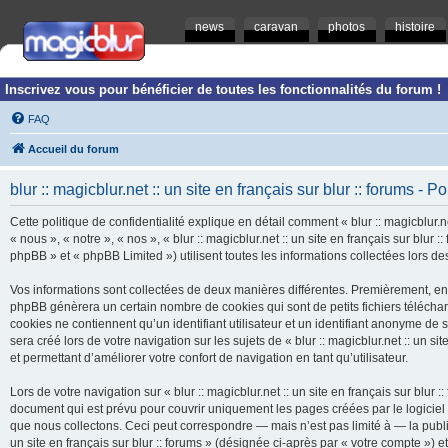
news
caravan
photos
histoire
Inscrivez vous pour bénéficier de toutes les fonctionnalités du forum !
FAQ
Accueil du forum
blur :: magicblur.net :: un site en français sur blur :: forums - Po
Cette politique de confidentialité explique en détail comment « blur :: magicblur.net
« nous », « notre », « nos », « blur :: magicblur.net :: un site en français sur blur
phpBB » et « phpBB Limited ») utilisent toutes les informations collectées lors des
Vos informations sont collectées de deux manières différentes. Premièrement, en navi
phpBB génèrera un certain nombre de cookies qui sont de petits fichiers télécha
cookies ne contiennent qu’un identifiant utilisateur et un identifiant anonyme d
sera créé lors de votre navigation sur les sujets de « blur :: magicblur.net :: un si
et permettant d’améliorer votre confort de navigation en tant qu’utilisateur.
Lors de votre navigation sur « blur :: magicblur.net :: un site en français sur bl
document qui est prévu pour couvrir uniquement les pages créées par le logicie
que nous collectons. Ceci peut correspondre — mais n’est pas limité à — la publica
un site en français sur blur :: forums » (désignée ci-après par « votre compte »)