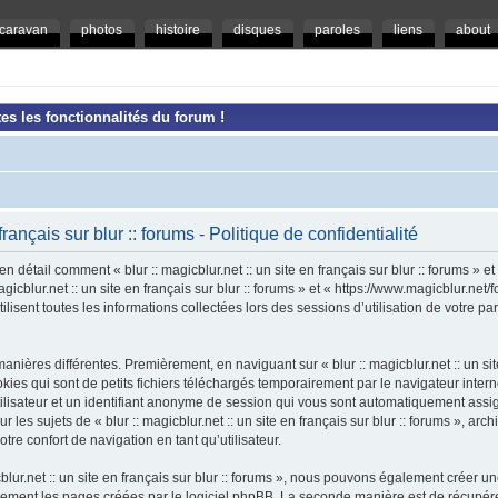
caravan
photos
histoire
disques
paroles
liens
about
es les fonctionnalités du forum !
 français sur blur :: forums - Politique de confidentialité
en détail comment « blur :: magicblur.net :: un site en français sur blur :: forums » e
magicblur.net :: un site en français sur blur :: forums » et « https://www.magicblur.ne
ilisent toutes les informations collectées lors des sessions d’utilisation de votre pa
nières différentes. Premièrement, en naviguant sur « blur :: magicblur.net :: un site e
es qui sont de petits fichiers téléchargés temporairement par le navigateur intern
tilisateur et un identifiant anonyme de session qui vous sont automatiquement assi
 les sujets de « blur :: magicblur.net :: un site en français sur blur :: forums », arch
tre confort de navigation en tant qu’utilisateur.
cblur.net :: un site en français sur blur :: forums », nous pouvons également créer 
uement les pages créées par le logiciel phpBB. La seconde manière est de récupér