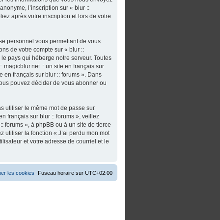
nonyme, l’inscription sur « blur ::
iez après votre inscription et lors de votre
asse personnel vous permettant de vous
ns de votre compte sur « blur ::
s le pays qui héberge notre serveur. Toutes
 magicblur.net :: un site en français sur
ite en français sur blur :: forums ». Dans
 vous pouvez décider de vous abonner ou
as utiliser le même mot de passe sur
n français sur blur :: forums », veillez
:: forums », à phpBB ou à un site de tierce
utiliser la fonction « J’ai perdu mon mot
isateur et votre adresse de courriel et le
er les cookies
Fuseau horaire sur
UTC+02:00