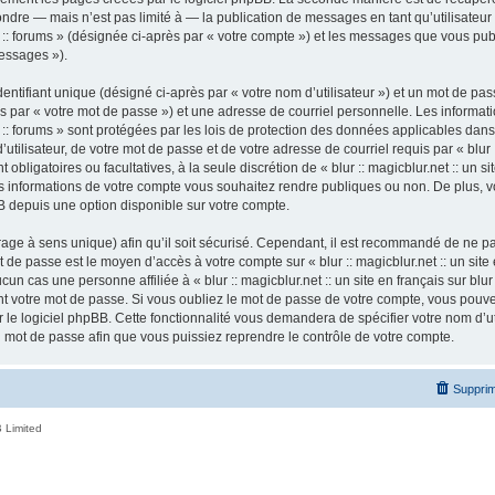
ndre — mais n’est pas limité à — la publication de messages en tant qu’utilisateur a
ur :: forums » (désignée ci-après par « votre compte ») et les messages que vous publ
essages »).
ntifiant unique (désigné ci-après par « votre nom d’utilisateur ») et un mot de p
 par « votre mot de passe ») et une adresse de courriel personnelle. Les informatio
ur :: forums » sont protégées par les lois de protection des données applicables dan
tilisateur, de votre mot de passe et de votre adresse de courriel requis par « blur ::
nt obligatoires ou facultatives, à la seule discrétion de « blur :: magicblur.net :: un s
les informations de votre compte vous souhaitez rendre publiques ou non. De plus,
pBB depuis une option disponible sur votre compte.
ffrage à sens unique) afin qu’il soit sécurisé. Cependant, il est recommandé de ne p
ot de passe est le moyen d’accès à votre compte sur « blur :: magicblur.net :: un site e
 cas une personne affiliée à « blur :: magicblur.net :: un site en français sur blur 
 votre mot de passe. Si vous oubliez le mot de passe de votre compte, vous pouvez 
le logiciel phpBB. Cette fonctionnalité vous demandera de spécifier votre nom d’util
mot de passe afin que vous puissiez reprendre le contrôle de votre compte.
Supprim
 Limited