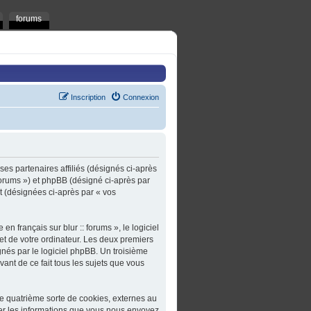
forums
Inscription
Connexion
t ses partenaires affiliés (désignés ci-après
t/forums ») et phpBB (désigné ci-après par
rt (désignées ci-après par « vos
n français sur blur :: forums », le logiciel
et de votre ordinateur. Les deux premiers
gnés par le logiciel phpBB. Un troisième
ivant de ce fait tous les sujets que vous
une quatrième sorte de cookies, externes au
er les informations que vous nous envoyez