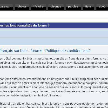
caravan
photos
histoire
disques
paroles
liens
about
es les fonctionnalités du forum !
 français sur blur :: forums - Politique de confidentialité
en détail comment « blur :: magicblur.net :: un site en français sur blur :: forums » e
magicblur.net :: un site en français sur blur :: forums » et « https://www.magicblur.ne
ilisent toutes les informations collectées lors des sessions d’utilisation de votre pa
nières différentes. Premièrement, en naviguant sur « blur :: magicblur.net :: un site e
es qui sont de petits fichiers téléchargés temporairement par le navigateur intern
tilisateur et un identifiant anonyme de session qui vous sont automatiquement assi
 les sujets de « blur :: magicblur.net :: un site en français sur blur :: forums », arch
tre confort de navigation en tant qu’utilisateur.
cblur.net :: un site en français sur blur :: forums », nous pouvons également créer 
uement les pages créées par le logiciel phpBB. La seconde manière est de récupér