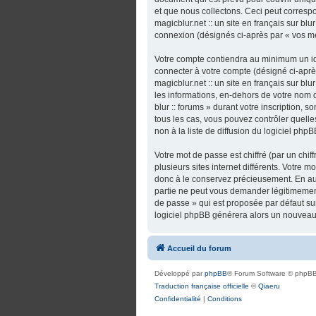
et que nous collectons. Ceci peut correspo
magicblur.net :: un site en français sur bl
connexion (désignés ci-après par « vos m
Votre compte contiendra au minimum un ide
connecter à votre compte (désigné ci-après
magicblur.net :: un site en français sur bl
les informations, en-dehors de votre nom d’u
blur :: forums » durant votre inscription, so
tous les cas, vous pouvez contrôler quel
non à la liste de diffusion du logiciel ph
Votre mot de passe est chiffré (par un chi
plusieurs sites internet différents. Votre m
donc à le conservez précieusement. En aucun
partie ne peut vous demander légitimement
de passe » qui est proposée par défaut sur 
logiciel phpBB générera alors un nouveau 
Accueil du forum
Développé par
phpBB
® Forum Software © phpBB
Traduction française officielle
©
Qiaeru
Confidentialité
|
Conditions