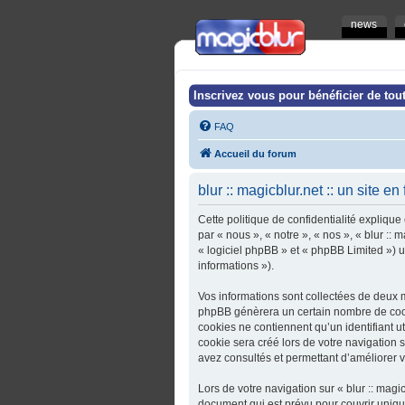
news
Inscrivez vous pour bénéficier de tout
FAQ
Accueil du forum
blur :: magicblur.net :: un site en
Cette politique de confidentialité explique 
par « nous », « notre », « nos », « blur :: 
« logiciel phpBB » et « phpBB Limited ») ut
informations »).
Vos informations sont collectées de deux ma
phpBB génèrera un certain nombre de cooki
cookies ne contiennent qu’un identifiant u
cookie sera créé lors de votre navigation sur
avez consultés et permettant d’améliorer vo
Lors de votre navigation sur « blur :: magi
document qui est prévu pour couvrir uniq