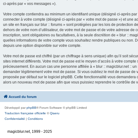
ci-après par « vos messages »).
Votre compte contiendra au minimum un identifiant unique (désigné ci-après par 
connecter à votre compte (désigné ci-après par « votre mot de passe ») et une adr
un site en français sur blur :: forums » sont protégées par les lois de protection
dehors de votre nom d’utilisateur, de votre mot de passe et de votre adresse de cour
inscription, sont obligatoires ou facultatives, à la seule discrétion de « blur :: mag
quelles informations de votre compte vous souhaitez rendre publiques ou non. De
depuis une option disponible sur votre compte.
Votre mot de passe est chiffré (par un chiffrage à sens unique) afin qu’il soit s
sites internet différents. Votre mot de passe est le moyen d’accès à votre compte su
précieusement. En aucun cas une personne affiliée à « blur :: magicblur.net :: un s
demander légitimement votre mot de passe. Si vous oubliez le mot de passe de vo
proposée par défaut sur le logiciel phpBB. Cette fonctionnalité vous demandera de
alors un nouveau mot de passe afin que vous puissiez reprendre le contrôle de 
Accueil du forum
Développé par
phpBB
® Forum Software © phpBB Limited
Traduction française officielle
©
Qiaeru
Confidentialité
|
Conditions
magicblur.net, 1999 - 2025