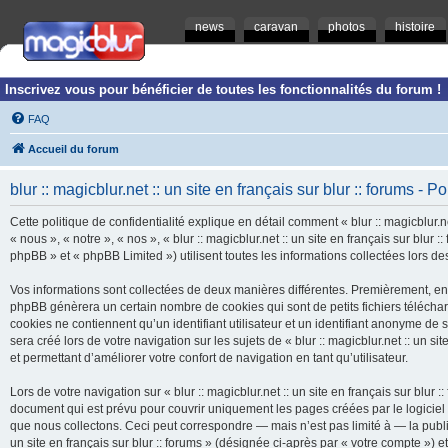
news
caravan
photos
histoire
Inscrivez vous pour bénéficier de toutes les fonctionnalités du forum !
FAQ
Accueil du forum
blur :: magicblur.net :: un site en français sur blur :: forums - Po
Cette politique de confidentialité explique en détail comment « blur :: magicblur.net
« nous », « notre », « nos », « blur :: magicblur.net :: un site en français sur blur
phpBB » et « phpBB Limited ») utilisent toutes les informations collectées lors des
Vos informations sont collectées de deux manières différentes. Premièrement, en navi
phpBB génèrera un certain nombre de cookies qui sont de petits fichiers télécha
cookies ne contiennent qu’un identifiant utilisateur et un identifiant anonyme d
sera créé lors de votre navigation sur les sujets de « blur :: magicblur.net :: un si
et permettant d’améliorer votre confort de navigation en tant qu’utilisateur.
Lors de votre navigation sur « blur :: magicblur.net :: un site en français sur bl
document qui est prévu pour couvrir uniquement les pages créées par le logicie
que nous collectons. Ceci peut correspondre — mais n’est pas limité à — la publica
un site en français sur blur :: forums » (désignée ci-après par « votre compte »)