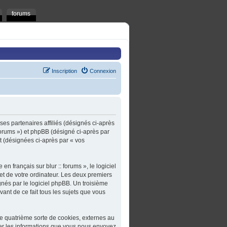
forums
Inscription
Connexion
t ses partenaires affiliés (désignés ci-après
t/forums ») et phpBB (désigné ci-après par
rt (désignées ci-après par « vos
n français sur blur :: forums », le logiciel
et de votre ordinateur. Les deux premiers
gnés par le logiciel phpBB. Un troisième
ivant de ce fait tous les sujets que vous
une quatrième sorte de cookies, externes au
er les informations que vous nous envoyez