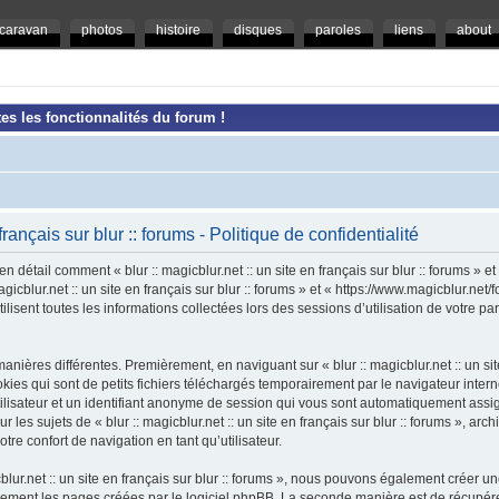
caravan
photos
histoire
disques
paroles
liens
about
es les fonctionnalités du forum !
 français sur blur :: forums - Politique de confidentialité
en détail comment « blur :: magicblur.net :: un site en français sur blur :: forums » e
magicblur.net :: un site en français sur blur :: forums » et « https://www.magicblur.ne
ilisent toutes les informations collectées lors des sessions d’utilisation de votre pa
nières différentes. Premièrement, en naviguant sur « blur :: magicblur.net :: un site e
es qui sont de petits fichiers téléchargés temporairement par le navigateur intern
tilisateur et un identifiant anonyme de session qui vous sont automatiquement assi
 les sujets de « blur :: magicblur.net :: un site en français sur blur :: forums », arch
tre confort de navigation en tant qu’utilisateur.
cblur.net :: un site en français sur blur :: forums », nous pouvons également créer 
uement les pages créées par le logiciel phpBB. La seconde manière est de récupér