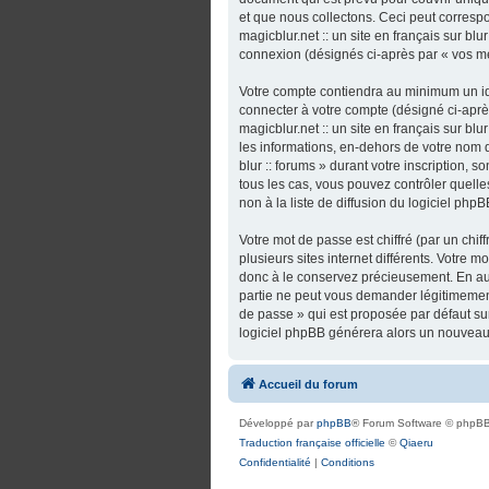
et que nous collectons. Ceci peut correspo
magicblur.net :: un site en français sur bl
connexion (désignés ci-après par « vos m
Votre compte contiendra au minimum un ide
connecter à votre compte (désigné ci-après
magicblur.net :: un site en français sur bl
les informations, en-dehors de votre nom d’u
blur :: forums » durant votre inscription, so
tous les cas, vous pouvez contrôler quel
non à la liste de diffusion du logiciel ph
Votre mot de passe est chiffré (par un chi
plusieurs sites internet différents. Votre m
donc à le conservez précieusement. En aucun
partie ne peut vous demander légitimement
de passe » qui est proposée par défaut sur 
logiciel phpBB générera alors un nouveau 
Accueil du forum
Développé par
phpBB
® Forum Software © phpBB
Traduction française officielle
©
Qiaeru
Confidentialité
|
Conditions