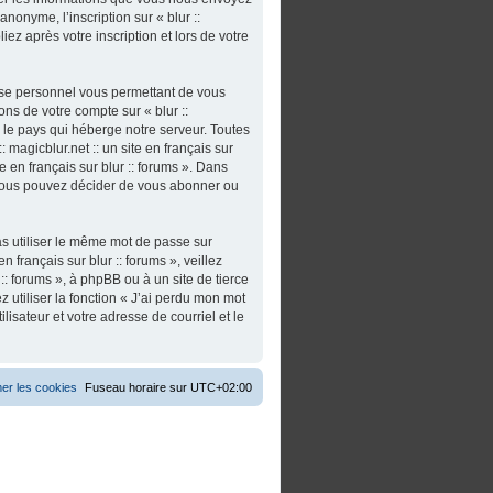
nonyme, l’inscription sur « blur ::
iez après votre inscription et lors de votre
asse personnel vous permettant de vous
ns de votre compte sur « blur ::
s le pays qui héberge notre serveur. Toutes
 magicblur.net :: un site en français sur
ite en français sur blur :: forums ». Dans
 vous pouvez décider de vous abonner ou
as utiliser le même mot de passe sur
n français sur blur :: forums », veillez
:: forums », à phpBB ou à un site de tierce
utiliser la fonction « J’ai perdu mon mot
isateur et votre adresse de courriel et le
er les cookies
Fuseau horaire sur
UTC+02:00