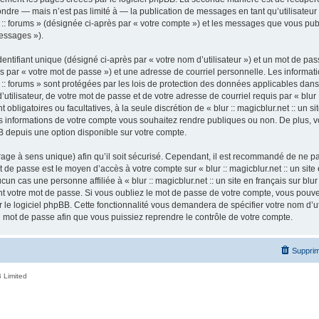
ndre — mais n’est pas limité à — la publication de messages en tant qu’utilisateur a
ur :: forums » (désignée ci-après par « votre compte ») et les messages que vous publ
essages »).
ntifiant unique (désigné ci-après par « votre nom d’utilisateur ») et un mot de p
 par « votre mot de passe ») et une adresse de courriel personnelle. Les informatio
ur :: forums » sont protégées par les lois de protection des données applicables dan
tilisateur, de votre mot de passe et de votre adresse de courriel requis par « blur ::
nt obligatoires ou facultatives, à la seule discrétion de « blur :: magicblur.net :: un s
les informations de votre compte vous souhaitez rendre publiques ou non. De plus,
pBB depuis une option disponible sur votre compte.
ffrage à sens unique) afin qu’il soit sécurisé. Cependant, il est recommandé de ne p
ot de passe est le moyen d’accès à votre compte sur « blur :: magicblur.net :: un site e
 cas une personne affiliée à « blur :: magicblur.net :: un site en français sur blur 
 votre mot de passe. Si vous oubliez le mot de passe de votre compte, vous pouvez 
le logiciel phpBB. Cette fonctionnalité vous demandera de spécifier votre nom d’util
mot de passe afin que vous puissiez reprendre le contrôle de votre compte.
Supprim
 Limited