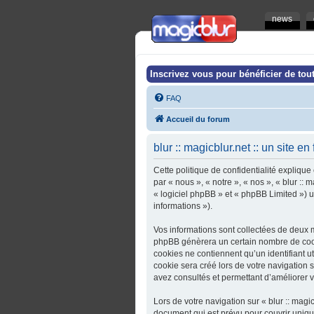
news
Inscrivez vous pour bénéficier de tout
FAQ
Accueil du forum
blur :: magicblur.net :: un site en
Cette politique de confidentialité explique 
par « nous », « notre », « nos », « blur :: 
« logiciel phpBB » et « phpBB Limited ») ut
informations »).
Vos informations sont collectées de deux ma
phpBB génèrera un certain nombre de cooki
cookies ne contiennent qu’un identifiant u
cookie sera créé lors de votre navigation sur
avez consultés et permettant d’améliorer vo
Lors de votre navigation sur « blur :: magi
document qui est prévu pour couvrir uniq