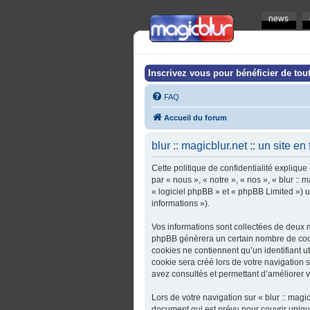
news
Inscrivez vous pour bénéficier de tout
FAQ
Accueil du forum
blur :: magicblur.net :: un site en
Cette politique de confidentialité explique 
par « nous », « notre », « nos », « blur :: 
« logiciel phpBB » et « phpBB Limited ») ut
informations »).
Vos informations sont collectées de deux ma
phpBB génèrera un certain nombre de cooki
cookies ne contiennent qu’un identifiant u
cookie sera créé lors de votre navigation sur
avez consultés et permettant d’améliorer vo
Lors de votre navigation sur « blur :: magi
document qui est prévu pour couvrir uniq