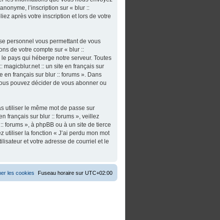
nonyme, l’inscription sur « blur ::
iez après votre inscription et lors de votre
asse personnel vous permettant de vous
ns de votre compte sur « blur ::
s le pays qui héberge notre serveur. Toutes
 magicblur.net :: un site en français sur
ite en français sur blur :: forums ». Dans
 vous pouvez décider de vous abonner ou
as utiliser le même mot de passe sur
n français sur blur :: forums », veillez
:: forums », à phpBB ou à un site de tierce
utiliser la fonction « J’ai perdu mon mot
isateur et votre adresse de courriel et le
er les cookies
Fuseau horaire sur
UTC+02:00