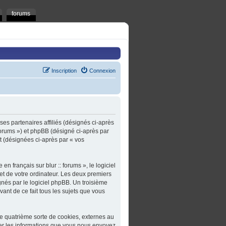
forums
Inscription
Connexion
t ses partenaires affiliés (désignés ci-après
t/forums ») et phpBB (désigné ci-après par
rt (désignées ci-après par « vos
n français sur blur :: forums », le logiciel
et de votre ordinateur. Les deux premiers
gnés par le logiciel phpBB. Un troisième
ivant de ce fait tous les sujets que vous
une quatrième sorte de cookies, externes au
er les informations que vous nous envoyez