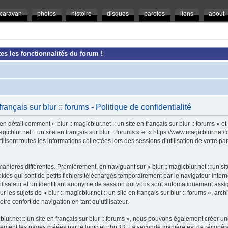
caravan
photos
histoire
disques
paroles
liens
about
es les fonctionnalités du forum !
 français sur blur :: forums - Politique de confidentialité
en détail comment « blur :: magicblur.net :: un site en français sur blur :: forums » e
magicblur.net :: un site en français sur blur :: forums » et « https://www.magicblur.ne
ilisent toutes les informations collectées lors des sessions d’utilisation de votre pa
nières différentes. Premièrement, en naviguant sur « blur :: magicblur.net :: un site e
es qui sont de petits fichiers téléchargés temporairement par le navigateur intern
tilisateur et un identifiant anonyme de session qui vous sont automatiquement assi
 les sujets de « blur :: magicblur.net :: un site en français sur blur :: forums », arch
tre confort de navigation en tant qu’utilisateur.
cblur.net :: un site en français sur blur :: forums », nous pouvons également créer 
uement les pages créées par le logiciel phpBB. La seconde manière est de récupér