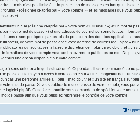
ndre — mais n’est pas limité à — la publication de messages en tant qu’utilisateur a
ur :: forums » (désignée ci-après par « votre compte ») et les messages que vous publ
essages »).
ntifiant unique (désigné ci-après par « votre nom d’utilisateur ») et un mot de p
 par « votre mot de passe ») et une adresse de courriel personnelle. Les informatio
ur :: forums » sont protégées par les lois de protection des données applicables dan
tilisateur, de votre mot de passe et de votre adresse de courriel requis par « blur ::
nt obligatoires ou facultatives, à la seule discrétion de « blur :: magicblur.net :: un s
les informations de votre compte vous souhaitez rendre publiques ou non. De plus,
pBB depuis une option disponible sur votre compte.
ffrage à sens unique) afin qu’il soit sécurisé. Cependant, il est recommandé de ne p
ot de passe est le moyen d’accès à votre compte sur « blur :: magicblur.net :: un site e
 cas une personne affiliée à « blur :: magicblur.net :: un site en français sur blur 
 votre mot de passe. Si vous oubliez le mot de passe de votre compte, vous pouvez 
le logiciel phpBB. Cette fonctionnalité vous demandera de spécifier votre nom d’util
mot de passe afin que vous puissiez reprendre le contrôle de votre compte.
Supprim
 Limited