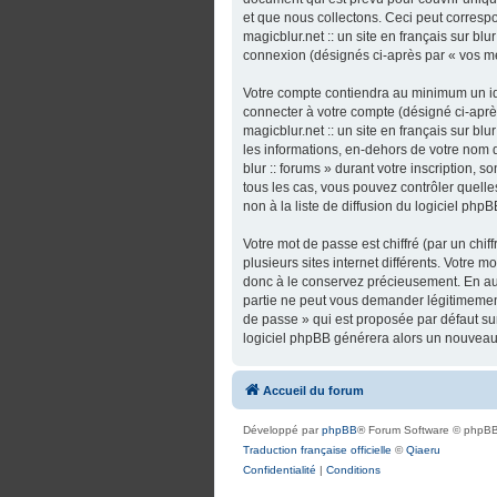
et que nous collectons. Ceci peut correspo
magicblur.net :: un site en français sur bl
connexion (désignés ci-après par « vos m
Votre compte contiendra au minimum un ide
connecter à votre compte (désigné ci-après
magicblur.net :: un site en français sur bl
les informations, en-dehors de votre nom d’u
blur :: forums » durant votre inscription, so
tous les cas, vous pouvez contrôler quel
non à la liste de diffusion du logiciel ph
Votre mot de passe est chiffré (par un chi
plusieurs sites internet différents. Votre m
donc à le conservez précieusement. En aucun
partie ne peut vous demander légitimement
de passe » qui est proposée par défaut sur 
logiciel phpBB générera alors un nouveau 
Accueil du forum
Développé par
phpBB
® Forum Software © phpBB
Traduction française officielle
©
Qiaeru
Confidentialité
|
Conditions