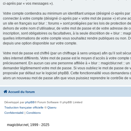
ci-après par « vos messages »).
Votre compte contiendra au minimum un identifiant unique (désigné ci-après par 
connecter à votre compte (désigné ci-après par « votre mot de passe ») et une adr
un site en français sur blur :: forums » sont protégées par les lois de protection
dehors de votre nom d’utilisateur, de votre mot de passe et de votre adresse de cour
inscription, sont obligatoires ou facultatives, à la seule discrétion de « blur :: mag
quelles informations de votre compte vous souhaitez rendre publiques ou non. De
depuis une option disponible sur votre compte.
Votre mot de passe est chiffré (par un chiffrage à sens unique) afin qu’il soit s
sites internet différents. Votre mot de passe est le moyen d’accès à votre compte su
précieusement. En aucun cas une personne affiliée à « blur :: magicblur.net :: un s
demander légitimement votre mot de passe. Si vous oubliez le mot de passe de vo
proposée par défaut sur le logiciel phpBB. Cette fonctionnalité vous demandera de
alors un nouveau mot de passe afin que vous puissiez reprendre le contrôle de 
Accueil du forum
Développé par
phpBB
® Forum Software © phpBB Limited
Traduction française officielle
©
Qiaeru
Confidentialité
|
Conditions
magicblur.net, 1999 - 2025