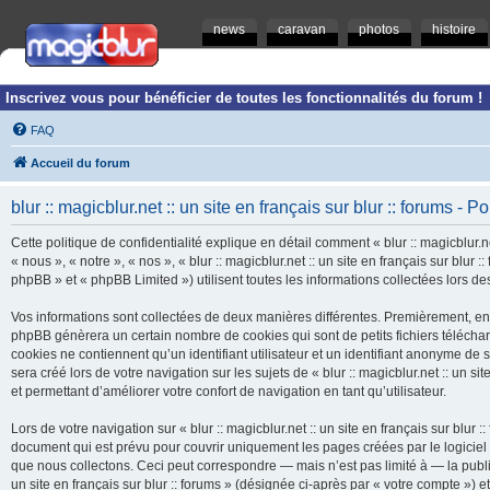
news
caravan
photos
histoire
Inscrivez vous pour bénéficier de toutes les fonctionnalités du forum !
FAQ
Accueil du forum
blur :: magicblur.net :: un site en français sur blur :: forums - Po
Cette politique de confidentialité explique en détail comment « blur :: magicblur.net
« nous », « notre », « nos », « blur :: magicblur.net :: un site en français sur blur
phpBB » et « phpBB Limited ») utilisent toutes les informations collectées lors des
Vos informations sont collectées de deux manières différentes. Premièrement, en navi
phpBB génèrera un certain nombre de cookies qui sont de petits fichiers télécha
cookies ne contiennent qu’un identifiant utilisateur et un identifiant anonyme d
sera créé lors de votre navigation sur les sujets de « blur :: magicblur.net :: un si
et permettant d’améliorer votre confort de navigation en tant qu’utilisateur.
Lors de votre navigation sur « blur :: magicblur.net :: un site en français sur bl
document qui est prévu pour couvrir uniquement les pages créées par le logicie
que nous collectons. Ceci peut correspondre — mais n’est pas limité à — la publica
un site en français sur blur :: forums » (désignée ci-après par « votre compte »)