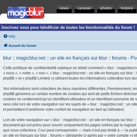
news
caravan
photos
histoire
Inscrivez vous pour bénéficier de toutes les fonctionnalités du forum !
FAQ
Accueil du forum
blur :: magicblur.net :: un site en français sur blur :: forums - Po
Cette politique de confidentialité explique en détail comment « blur :: magicblur.net
« nous », « notre », « nos », « blur :: magicblur.net :: un site en français sur blur
phpBB » et « phpBB Limited ») utilisent toutes les informations collectées lors des
Vos informations sont collectées de deux manières différentes. Premièrement, en navi
phpBB génèrera un certain nombre de cookies qui sont de petits fichiers télécha
cookies ne contiennent qu’un identifiant utilisateur et un identifiant anonyme d
sera créé lors de votre navigation sur les sujets de « blur :: magicblur.net :: un si
et permettant d’améliorer votre confort de navigation en tant qu’utilisateur.
Lors de votre navigation sur « blur :: magicblur.net :: un site en français sur bl
document qui est prévu pour couvrir uniquement les pages créées par le logicie
que nous collectons. Ceci peut correspondre — mais n’est pas limité à — la publica
un site en français sur blur :: forums » (désignée ci-après par « votre compte »)