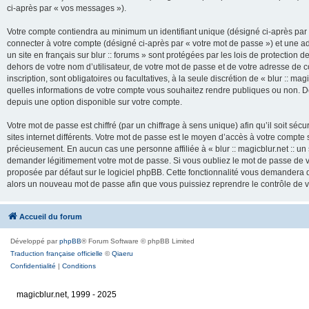
ci-après par « vos messages »).
Votre compte contiendra au minimum un identifiant unique (désigné ci-après par 
connecter à votre compte (désigné ci-après par « votre mot de passe ») et une adr
un site en français sur blur :: forums » sont protégées par les lois de protection
dehors de votre nom d’utilisateur, de votre mot de passe et de votre adresse de cour
inscription, sont obligatoires ou facultatives, à la seule discrétion de « blur :: mag
quelles informations de votre compte vous souhaitez rendre publiques ou non. De
depuis une option disponible sur votre compte.
Votre mot de passe est chiffré (par un chiffrage à sens unique) afin qu’il soit s
sites internet différents. Votre mot de passe est le moyen d’accès à votre compte su
précieusement. En aucun cas une personne affiliée à « blur :: magicblur.net :: un s
demander légitimement votre mot de passe. Si vous oubliez le mot de passe de vo
proposée par défaut sur le logiciel phpBB. Cette fonctionnalité vous demandera de
alors un nouveau mot de passe afin que vous puissiez reprendre le contrôle de 
Accueil du forum
Développé par
phpBB
® Forum Software © phpBB Limited
Traduction française officielle
©
Qiaeru
Confidentialité
|
Conditions
magicblur.net, 1999 - 2025