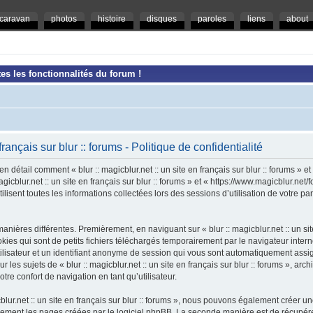
caravan
photos
histoire
disques
paroles
liens
about
es les fonctionnalités du forum !
 français sur blur :: forums - Politique de confidentialité
en détail comment « blur :: magicblur.net :: un site en français sur blur :: forums » e
magicblur.net :: un site en français sur blur :: forums » et « https://www.magicblur.ne
ilisent toutes les informations collectées lors des sessions d’utilisation de votre pa
nières différentes. Premièrement, en naviguant sur « blur :: magicblur.net :: un site e
es qui sont de petits fichiers téléchargés temporairement par le navigateur intern
tilisateur et un identifiant anonyme de session qui vous sont automatiquement assi
 les sujets de « blur :: magicblur.net :: un site en français sur blur :: forums », arch
tre confort de navigation en tant qu’utilisateur.
cblur.net :: un site en français sur blur :: forums », nous pouvons également créer 
uement les pages créées par le logiciel phpBB. La seconde manière est de récupér