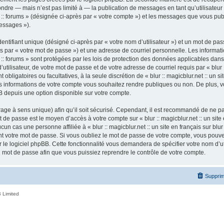
ndre — mais n’est pas limité à — la publication de messages en tant qu’utilisateur a
ur :: forums » (désignée ci-après par « votre compte ») et les messages que vous publ
essages »).
ntifiant unique (désigné ci-après par « votre nom d’utilisateur ») et un mot de p
 par « votre mot de passe ») et une adresse de courriel personnelle. Les informatio
ur :: forums » sont protégées par les lois de protection des données applicables dan
tilisateur, de votre mot de passe et de votre adresse de courriel requis par « blur ::
nt obligatoires ou facultatives, à la seule discrétion de « blur :: magicblur.net :: un s
les informations de votre compte vous souhaitez rendre publiques ou non. De plus,
pBB depuis une option disponible sur votre compte.
ffrage à sens unique) afin qu’il soit sécurisé. Cependant, il est recommandé de ne p
ot de passe est le moyen d’accès à votre compte sur « blur :: magicblur.net :: un site e
 cas une personne affiliée à « blur :: magicblur.net :: un site en français sur blur 
 votre mot de passe. Si vous oubliez le mot de passe de votre compte, vous pouvez 
le logiciel phpBB. Cette fonctionnalité vous demandera de spécifier votre nom d’util
mot de passe afin que vous puissiez reprendre le contrôle de votre compte.
Supprim
 Limited