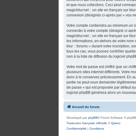
et que nous collectons. Ceci peut correspo
magicblur.net :: un site en français sur bl
connexion (désignés ci-après par « vos m
Votre compte contiendra au minimum un ide
connecter à votre compte (désigné ci-après
magicblur.net :: un site en français sur bl
les informations, en-dehors de votre nom d’u
blur :: forums » durant votre inscription, so
tous les cas, vous pouvez contrôler quel
non à la liste de diffusion du logiciel ph
Votre mot de passe est chiffré (par un chi
plusieurs sites internet différents. Votre m
donc à le conservez précieusement. En aucun
partie ne peut vous demander légitimement
de passe » qui est proposée par défaut sur 
logiciel phpBB générera alors un nouveau 
Accueil du forum
Développé par
phpBB
® Forum Software © phpBB
Traduction française officielle
©
Qiaeru
Confidentialité
|
Conditions