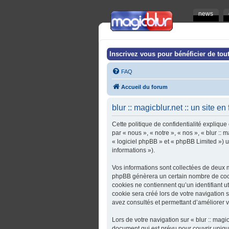
news
Inscrivez vous pour bénéficier de tout
FAQ
Accueil du forum
blur :: magicblur.net :: un site en
Cette politique de confidentialité explique 
par « nous », « notre », « nos », « blur :: 
« logiciel phpBB » et « phpBB Limited ») ut
informations »).
Vos informations sont collectées de deux ma
phpBB génèrera un certain nombre de cooki
cookies ne contiennent qu’un identifiant u
cookie sera créé lors de votre navigation sur
avez consultés et permettant d’améliorer vo
Lors de votre navigation sur « blur :: magi
document qui est prévu pour couvrir uniq