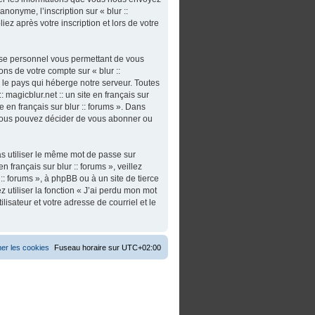
nonyme, l’inscription sur « blur ::
iez après votre inscription et lors de votre
asse personnel vous permettant de vous
ns de votre compte sur « blur ::
s le pays qui héberge notre serveur. Toutes
 magicblur.net :: un site en français sur
ite en français sur blur :: forums ». Dans
 vous pouvez décider de vous abonner ou
as utiliser le même mot de passe sur
n français sur blur :: forums », veillez
:: forums », à phpBB ou à un site de tierce
utiliser la fonction « J’ai perdu mon mot
isateur et votre adresse de courriel et le
er les cookies
Fuseau horaire sur
UTC+02:00