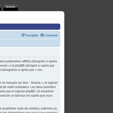
forums
Inscription
Connexion
t ses partenaires affiliés (désignés ci-après
t/forums ») et phpBB (désigné ci-après par
rt (désignées ci-après par « vos
n français sur blur :: forums », le logiciel
et de votre ordinateur. Les deux premiers
gnés par le logiciel phpBB. Un troisième
ivant de ce fait tous les sujets que vous
une quatrième sorte de cookies, externes au
er les informations que vous nous envoyez