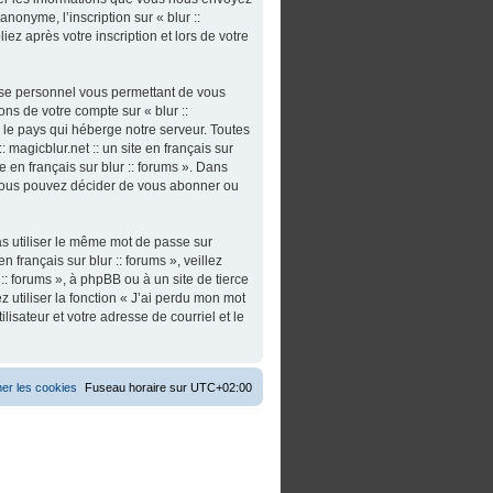
nonyme, l’inscription sur « blur ::
iez après votre inscription et lors de votre
asse personnel vous permettant de vous
ns de votre compte sur « blur ::
s le pays qui héberge notre serveur. Toutes
 magicblur.net :: un site en français sur
ite en français sur blur :: forums ». Dans
 vous pouvez décider de vous abonner ou
as utiliser le même mot de passe sur
n français sur blur :: forums », veillez
:: forums », à phpBB ou à un site de tierce
utiliser la fonction « J’ai perdu mon mot
isateur et votre adresse de courriel et le
er les cookies
Fuseau horaire sur
UTC+02:00