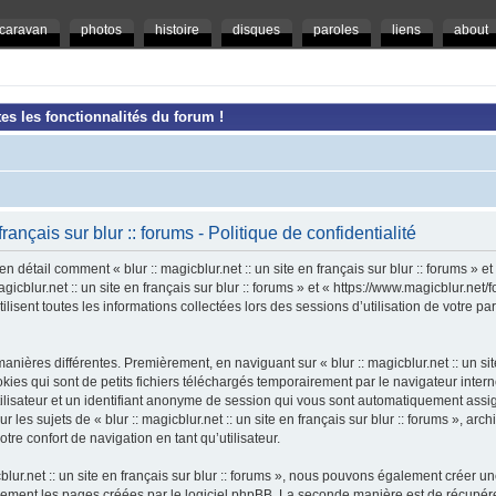
caravan
photos
histoire
disques
paroles
liens
about
es les fonctionnalités du forum !
 français sur blur :: forums - Politique de confidentialité
en détail comment « blur :: magicblur.net :: un site en français sur blur :: forums » e
magicblur.net :: un site en français sur blur :: forums » et « https://www.magicblur.ne
ilisent toutes les informations collectées lors des sessions d’utilisation de votre pa
nières différentes. Premièrement, en naviguant sur « blur :: magicblur.net :: un site e
es qui sont de petits fichiers téléchargés temporairement par le navigateur intern
tilisateur et un identifiant anonyme de session qui vous sont automatiquement assi
 les sujets de « blur :: magicblur.net :: un site en français sur blur :: forums », arch
tre confort de navigation en tant qu’utilisateur.
cblur.net :: un site en français sur blur :: forums », nous pouvons également créer 
uement les pages créées par le logiciel phpBB. La seconde manière est de récupér