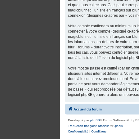
et que nous collectons. Ceci peut correspo
magicblur.net :: un site en français sur bl
connexion (désignés ci-après par « vos m
Votre compte contiendra au minimum un ide
connecter à votre compte (désigné ci-après
magicblur.net :: un site en français sur bl
les informations, en-dehors de votre nom d’u
blur :: forums » durant votre inscription, so
tous les cas, vous pouvez contrôler quel
non à la liste de diffusion du logiciel ph
Votre mot de passe est chiffré (par un chi
plusieurs sites internet différents. Votre m
donc à le conservez précieusement. En aucun
partie ne peut vous demander légitimement
de passe » qui est proposée par défaut sur 
logiciel phpBB générera alors un nouveau 
Accueil du forum
Développé par
phpBB
® Forum Software © phpBB
Traduction française officielle
©
Qiaeru
Confidentialité
|
Conditions