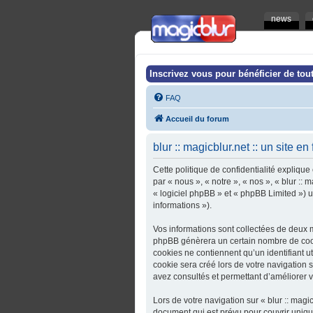
news
Inscrivez vous pour bénéficier de tout
FAQ
Accueil du forum
blur :: magicblur.net :: un site en
Cette politique de confidentialité explique 
par « nous », « notre », « nos », « blur :: 
« logiciel phpBB » et « phpBB Limited ») ut
informations »).
Vos informations sont collectées de deux ma
phpBB génèrera un certain nombre de cooki
cookies ne contiennent qu’un identifiant u
cookie sera créé lors de votre navigation sur
avez consultés et permettant d’améliorer vo
Lors de votre navigation sur « blur :: magi
document qui est prévu pour couvrir uniq