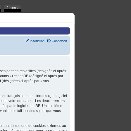
forums
Inscription
Connexion
t ses partenaires affiliés (désignés ci-après
t/forums ») et phpBB (désigné ci-après par
rt (désignées ci-après par « vos
n français sur blur :: forums », le logiciel
et de votre ordinateur. Les deux premiers
gnés par le logiciel phpBB. Un troisième
ivant de ce fait tous les sujets que vous
une quatrième sorte de cookies, externes au
er les informations que vous nous envoyez