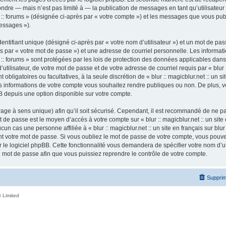
ndre — mais n’est pas limité à — la publication de messages en tant qu’utilisateur a
ur :: forums » (désignée ci-après par « votre compte ») et les messages que vous publ
essages »).
ntifiant unique (désigné ci-après par « votre nom d’utilisateur ») et un mot de p
 par « votre mot de passe ») et une adresse de courriel personnelle. Les informatio
ur :: forums » sont protégées par les lois de protection des données applicables dan
tilisateur, de votre mot de passe et de votre adresse de courriel requis par « blur ::
nt obligatoires ou facultatives, à la seule discrétion de « blur :: magicblur.net :: un s
les informations de votre compte vous souhaitez rendre publiques ou non. De plus,
pBB depuis une option disponible sur votre compte.
ffrage à sens unique) afin qu’il soit sécurisé. Cependant, il est recommandé de ne p
ot de passe est le moyen d’accès à votre compte sur « blur :: magicblur.net :: un site e
 cas une personne affiliée à « blur :: magicblur.net :: un site en français sur blur 
 votre mot de passe. Si vous oubliez le mot de passe de votre compte, vous pouvez 
le logiciel phpBB. Cette fonctionnalité vous demandera de spécifier votre nom d’util
mot de passe afin que vous puissiez reprendre le contrôle de votre compte.
Supprim
 Limited