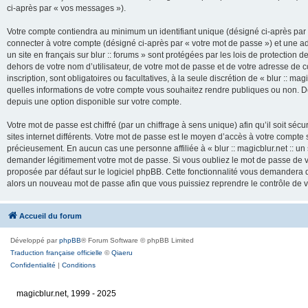
ci-après par « vos messages »).
Votre compte contiendra au minimum un identifiant unique (désigné ci-après par 
connecter à votre compte (désigné ci-après par « votre mot de passe ») et une adr
un site en français sur blur :: forums » sont protégées par les lois de protection
dehors de votre nom d’utilisateur, de votre mot de passe et de votre adresse de cour
inscription, sont obligatoires ou facultatives, à la seule discrétion de « blur :: mag
quelles informations de votre compte vous souhaitez rendre publiques ou non. De
depuis une option disponible sur votre compte.
Votre mot de passe est chiffré (par un chiffrage à sens unique) afin qu’il soit s
sites internet différents. Votre mot de passe est le moyen d’accès à votre compte su
précieusement. En aucun cas une personne affiliée à « blur :: magicblur.net :: un s
demander légitimement votre mot de passe. Si vous oubliez le mot de passe de vo
proposée par défaut sur le logiciel phpBB. Cette fonctionnalité vous demandera de
alors un nouveau mot de passe afin que vous puissiez reprendre le contrôle de 
Accueil du forum
Développé par
phpBB
® Forum Software © phpBB Limited
Traduction française officielle
©
Qiaeru
Confidentialité
|
Conditions
magicblur.net, 1999 - 2025