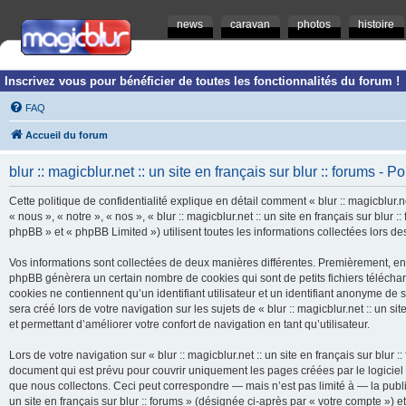
news
caravan
photos
histoire
Inscrivez vous pour bénéficier de toutes les fonctionnalités du forum !
FAQ
Accueil du forum
blur :: magicblur.net :: un site en français sur blur :: forums - Po
Cette politique de confidentialité explique en détail comment « blur :: magicblur.net
« nous », « notre », « nos », « blur :: magicblur.net :: un site en français sur blur
phpBB » et « phpBB Limited ») utilisent toutes les informations collectées lors des
Vos informations sont collectées de deux manières différentes. Premièrement, en navi
phpBB génèrera un certain nombre de cookies qui sont de petits fichiers télécha
cookies ne contiennent qu’un identifiant utilisateur et un identifiant anonyme d
sera créé lors de votre navigation sur les sujets de « blur :: magicblur.net :: un si
et permettant d’améliorer votre confort de navigation en tant qu’utilisateur.
Lors de votre navigation sur « blur :: magicblur.net :: un site en français sur bl
document qui est prévu pour couvrir uniquement les pages créées par le logicie
que nous collectons. Ceci peut correspondre — mais n’est pas limité à — la publica
un site en français sur blur :: forums » (désignée ci-après par « votre compte »)