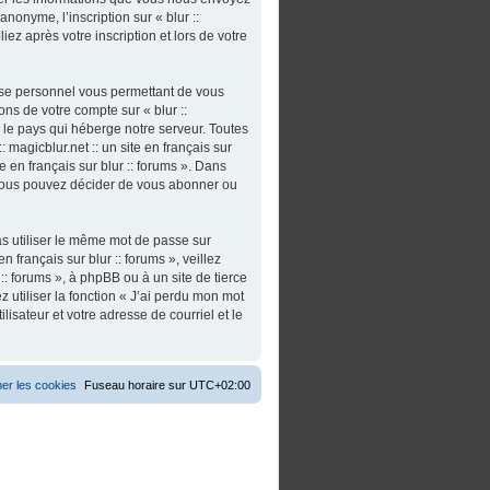
nonyme, l’inscription sur « blur ::
iez après votre inscription et lors de votre
asse personnel vous permettant de vous
ns de votre compte sur « blur ::
s le pays qui héberge notre serveur. Toutes
 magicblur.net :: un site en français sur
ite en français sur blur :: forums ». Dans
 vous pouvez décider de vous abonner ou
as utiliser le même mot de passe sur
n français sur blur :: forums », veillez
:: forums », à phpBB ou à un site de tierce
utiliser la fonction « J’ai perdu mon mot
isateur et votre adresse de courriel et le
er les cookies
Fuseau horaire sur
UTC+02:00