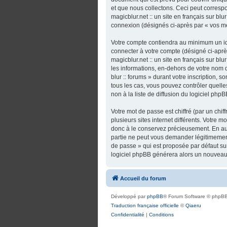
et que nous collectons. Ceci peut correspo
magicblur.net :: un site en français sur bl
connexion (désignés ci-après par « vos m
Votre compte contiendra au minimum un ide
connecter à votre compte (désigné ci-après
magicblur.net :: un site en français sur bl
les informations, en-dehors de votre nom d’u
blur :: forums » durant votre inscription, so
tous les cas, vous pouvez contrôler quel
non à la liste de diffusion du logiciel ph
Votre mot de passe est chiffré (par un chi
plusieurs sites internet différents. Votre m
donc à le conservez précieusement. En aucun
partie ne peut vous demander légitimement
de passe » qui est proposée par défaut sur 
logiciel phpBB générera alors un nouveau 
Accueil du forum
Développé par
phpBB
® Forum Software © phpBB
Traduction française officielle
©
Qiaeru
Confidentialité
|
Conditions