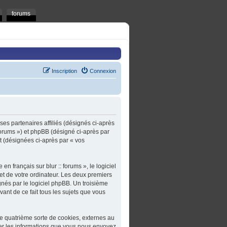
forums
Inscription
Connexion
t ses partenaires affiliés (désignés ci-après
t/forums ») et phpBB (désigné ci-après par
rt (désignées ci-après par « vos
n français sur blur :: forums », le logiciel
et de votre ordinateur. Les deux premiers
gnés par le logiciel phpBB. Un troisième
ivant de ce fait tous les sujets que vous
une quatrième sorte de cookies, externes au
er les informations que vous nous envoyez