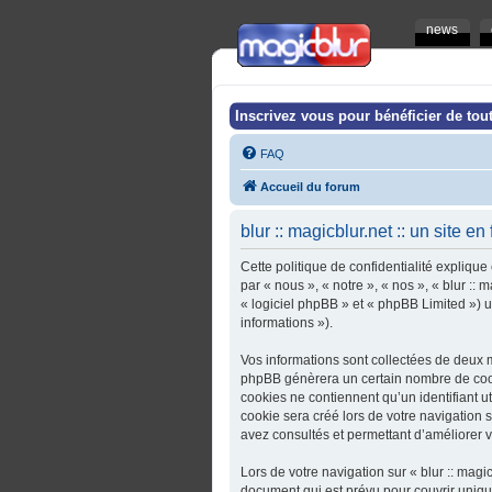
news
Inscrivez vous pour bénéficier de tout
FAQ
Accueil du forum
blur :: magicblur.net :: un site en
Cette politique de confidentialité explique 
par « nous », « notre », « nos », « blur :: 
« logiciel phpBB » et « phpBB Limited ») ut
informations »).
Vos informations sont collectées de deux ma
phpBB génèrera un certain nombre de cooki
cookies ne contiennent qu’un identifiant u
cookie sera créé lors de votre navigation sur
avez consultés et permettant d’améliorer vo
Lors de votre navigation sur « blur :: magi
document qui est prévu pour couvrir uniq