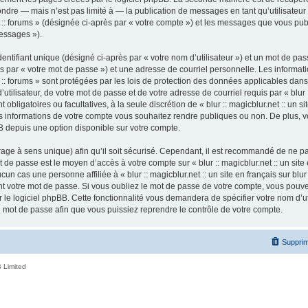
ndre — mais n’est pas limité à — la publication de messages en tant qu’utilisateur a
ur :: forums » (désignée ci-après par « votre compte ») et les messages que vous publ
essages »).
ntifiant unique (désigné ci-après par « votre nom d’utilisateur ») et un mot de p
 par « votre mot de passe ») et une adresse de courriel personnelle. Les informatio
ur :: forums » sont protégées par les lois de protection des données applicables dan
tilisateur, de votre mot de passe et de votre adresse de courriel requis par « blur ::
nt obligatoires ou facultatives, à la seule discrétion de « blur :: magicblur.net :: un s
les informations de votre compte vous souhaitez rendre publiques ou non. De plus,
pBB depuis une option disponible sur votre compte.
ffrage à sens unique) afin qu’il soit sécurisé. Cependant, il est recommandé de ne p
ot de passe est le moyen d’accès à votre compte sur « blur :: magicblur.net :: un site e
 cas une personne affiliée à « blur :: magicblur.net :: un site en français sur blur 
 votre mot de passe. Si vous oubliez le mot de passe de votre compte, vous pouvez 
le logiciel phpBB. Cette fonctionnalité vous demandera de spécifier votre nom d’util
mot de passe afin que vous puissiez reprendre le contrôle de votre compte.
Supprim
 Limited