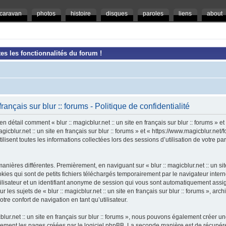
caravan
photos
histoire
disques
paroles
liens
about
es les fonctionnalités du forum !
 français sur blur :: forums - Politique de confidentialité
en détail comment « blur :: magicblur.net :: un site en français sur blur :: forums » e
magicblur.net :: un site en français sur blur :: forums » et « https://www.magicblur.ne
ilisent toutes les informations collectées lors des sessions d’utilisation de votre pa
nières différentes. Premièrement, en naviguant sur « blur :: magicblur.net :: un site e
es qui sont de petits fichiers téléchargés temporairement par le navigateur intern
tilisateur et un identifiant anonyme de session qui vous sont automatiquement assi
 les sujets de « blur :: magicblur.net :: un site en français sur blur :: forums », arch
tre confort de navigation en tant qu’utilisateur.
cblur.net :: un site en français sur blur :: forums », nous pouvons également créer 
uement les pages créées par le logiciel phpBB. La seconde manière est de récupér