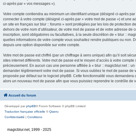
ci-après par « vos messages »).
Votre compte contiendra au minimum un identifiant unique (désigné ci-après par 
connecter à votre compte (désigné ci-après par « votre mot de passe ») et une adr
un site en français sur blur :: forums » sont protégées par les lois de protection
dehors de votre nom d’utilisateur, de votre mot de passe et de votre adresse de cour
inscription, sont obligatoires ou facultatives, à la seule discrétion de « blur :: mag
quelles informations de votre compte vous souhaitez rendre publiques ou non. De
depuis une option disponible sur votre compte.
Votre mot de passe est chiffré (par un chiffrage à sens unique) afin qu’il soit s
sites internet différents. Votre mot de passe est le moyen d’accès à votre compte su
précieusement. En aucun cas une personne affiliée à « blur :: magicblur.net :: un s
demander légitimement votre mot de passe. Si vous oubliez le mot de passe de vo
proposée par défaut sur le logiciel phpBB. Cette fonctionnalité vous demandera de
alors un nouveau mot de passe afin que vous puissiez reprendre le contrôle de 
Accueil du forum
Développé par
phpBB
® Forum Software © phpBB Limited
Traduction française officielle
©
Qiaeru
Confidentialité
|
Conditions
magicblur.net, 1999 - 2025