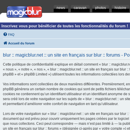
news
caravan
photos
histoire
Inscrivez vous pour bénéficier de toutes les fonctionnalités du forum !
FAQ
Accueil du forum
blur :: magicblur.net :: un site en français sur blur :: forums - Po
Cette politique de confidentialité explique en détail comment « blur :: magicblur.net
« nous », « notre », « nos », « blur :: magicblur.net :: un site en français sur blur
phpBB » et « phpBB Limited ») utilisent toutes les informations collectées lors des
Vos informations sont collectées de deux manières différentes. Premièrement, en navi
phpBB génèrera un certain nombre de cookies qui sont de petits fichiers télécha
cookies ne contiennent qu’un identifiant utilisateur et un identifiant anonyme d
sera créé lors de votre navigation sur les sujets de « blur :: magicblur.net :: un si
et permettant d’améliorer votre confort de navigation en tant qu’utilisateur.
Lors de votre navigation sur « blur :: magicblur.net :: un site en français sur bl
document qui est prévu pour couvrir uniquement les pages créées par le logicie
que nous collectons. Ceci peut correspondre — mais n’est pas limité à — la publica
un site en français sur blur :: forums » (désignée ci-après par « votre compte »)