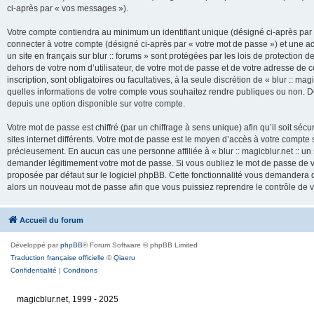
ci-après par « vos messages »).
Votre compte contiendra au minimum un identifiant unique (désigné ci-après par 
connecter à votre compte (désigné ci-après par « votre mot de passe ») et une adr
un site en français sur blur :: forums » sont protégées par les lois de protection
dehors de votre nom d’utilisateur, de votre mot de passe et de votre adresse de cour
inscription, sont obligatoires ou facultatives, à la seule discrétion de « blur :: mag
quelles informations de votre compte vous souhaitez rendre publiques ou non. De
depuis une option disponible sur votre compte.
Votre mot de passe est chiffré (par un chiffrage à sens unique) afin qu’il soit s
sites internet différents. Votre mot de passe est le moyen d’accès à votre compte su
précieusement. En aucun cas une personne affiliée à « blur :: magicblur.net :: un s
demander légitimement votre mot de passe. Si vous oubliez le mot de passe de vo
proposée par défaut sur le logiciel phpBB. Cette fonctionnalité vous demandera de
alors un nouveau mot de passe afin que vous puissiez reprendre le contrôle de 
Accueil du forum
Développé par
phpBB
® Forum Software © phpBB Limited
Traduction française officielle
©
Qiaeru
Confidentialité
|
Conditions
magicblur.net, 1999 - 2025