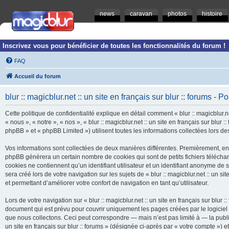
news
caravan
photos
histoire
Inscrivez vous pour bénéficier de toutes les fonctionnalités du forum !
FAQ
Accueil du forum
blur :: magicblur.net :: un site en français sur blur :: forums - Po
Cette politique de confidentialité explique en détail comment « blur :: magicblur.net
« nous », « notre », « nos », « blur :: magicblur.net :: un site en français sur blur
phpBB » et « phpBB Limited ») utilisent toutes les informations collectées lors des
Vos informations sont collectées de deux manières différentes. Premièrement, en navi
phpBB génèrera un certain nombre de cookies qui sont de petits fichiers télécha
cookies ne contiennent qu’un identifiant utilisateur et un identifiant anonyme d
sera créé lors de votre navigation sur les sujets de « blur :: magicblur.net :: un si
et permettant d’améliorer votre confort de navigation en tant qu’utilisateur.
Lors de votre navigation sur « blur :: magicblur.net :: un site en français sur bl
document qui est prévu pour couvrir uniquement les pages créées par le logicie
que nous collectons. Ceci peut correspondre — mais n’est pas limité à — la publica
un site en français sur blur :: forums » (désignée ci-après par « votre compte »)