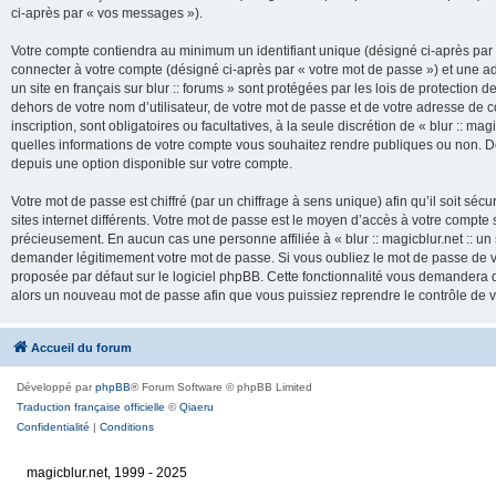
ci-après par « vos messages »).
Votre compte contiendra au minimum un identifiant unique (désigné ci-après par 
connecter à votre compte (désigné ci-après par « votre mot de passe ») et une adr
un site en français sur blur :: forums » sont protégées par les lois de protection
dehors de votre nom d’utilisateur, de votre mot de passe et de votre adresse de cour
inscription, sont obligatoires ou facultatives, à la seule discrétion de « blur :: mag
quelles informations de votre compte vous souhaitez rendre publiques ou non. De
depuis une option disponible sur votre compte.
Votre mot de passe est chiffré (par un chiffrage à sens unique) afin qu’il soit s
sites internet différents. Votre mot de passe est le moyen d’accès à votre compte su
précieusement. En aucun cas une personne affiliée à « blur :: magicblur.net :: un s
demander légitimement votre mot de passe. Si vous oubliez le mot de passe de vo
proposée par défaut sur le logiciel phpBB. Cette fonctionnalité vous demandera de
alors un nouveau mot de passe afin que vous puissiez reprendre le contrôle de 
Accueil du forum
Développé par
phpBB
® Forum Software © phpBB Limited
Traduction française officielle
©
Qiaeru
Confidentialité
|
Conditions
magicblur.net, 1999 - 2025