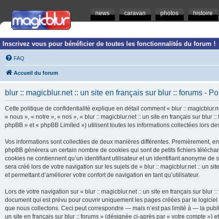
news
caravan
photos
histoire
Inscrivez vous pour bénéficier de toutes les fonctionnalités du forum !
FAQ
Accueil du forum
blur :: magicblur.net :: un site en français sur blur :: forums - Po
Cette politique de confidentialité explique en détail comment « blur :: magicblur.net
« nous », « notre », « nos », « blur :: magicblur.net :: un site en français sur blur
phpBB » et « phpBB Limited ») utilisent toutes les informations collectées lors des
Vos informations sont collectées de deux manières différentes. Premièrement, en navi
phpBB génèrera un certain nombre de cookies qui sont de petits fichiers télécha
cookies ne contiennent qu’un identifiant utilisateur et un identifiant anonyme d
sera créé lors de votre navigation sur les sujets de « blur :: magicblur.net :: un si
et permettant d’améliorer votre confort de navigation en tant qu’utilisateur.
Lors de votre navigation sur « blur :: magicblur.net :: un site en français sur bl
document qui est prévu pour couvrir uniquement les pages créées par le logicie
que nous collectons. Ceci peut correspondre — mais n’est pas limité à — la publica
un site en français sur blur :: forums » (désignée ci-après par « votre compte »)