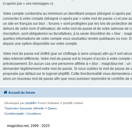
ci-après par « vos messages »).
Votre compte contiendra au minimum un identifiant unique (désigné ci-après par 
connecter à votre compte (désigné ci-après par « votre mot de passe ») et une adr
un site en français sur blur :: forums » sont protégées par les lois de protection
dehors de votre nom d’utilisateur, de votre mot de passe et de votre adresse de cour
inscription, sont obligatoires ou facultatives, à la seule discrétion de « blur :: mag
quelles informations de votre compte vous souhaitez rendre publiques ou non. De
depuis une option disponible sur votre compte.
Votre mot de passe est chiffré (par un chiffrage à sens unique) afin qu’il soit s
sites internet différents. Votre mot de passe est le moyen d’accès à votre compte su
précieusement. En aucun cas une personne affiliée à « blur :: magicblur.net :: un s
demander légitimement votre mot de passe. Si vous oubliez le mot de passe de vo
proposée par défaut sur le logiciel phpBB. Cette fonctionnalité vous demandera de
alors un nouveau mot de passe afin que vous puissiez reprendre le contrôle de 
Accueil du forum
Développé par
phpBB
® Forum Software © phpBB Limited
Traduction française officielle
©
Qiaeru
Confidentialité
|
Conditions
magicblur.net, 1999 - 2025