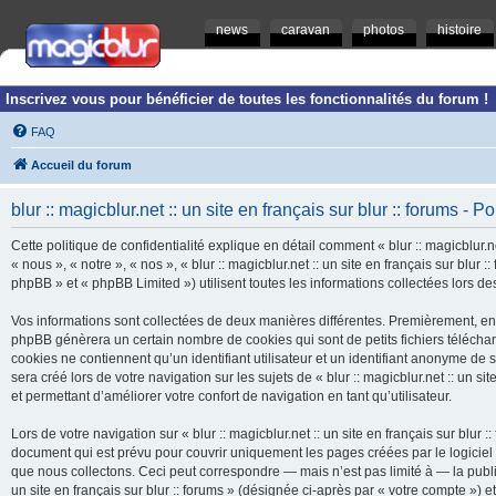
news
caravan
photos
histoire
Inscrivez vous pour bénéficier de toutes les fonctionnalités du forum !
FAQ
Accueil du forum
blur :: magicblur.net :: un site en français sur blur :: forums - Po
Cette politique de confidentialité explique en détail comment « blur :: magicblur.net
« nous », « notre », « nos », « blur :: magicblur.net :: un site en français sur blur
phpBB » et « phpBB Limited ») utilisent toutes les informations collectées lors des
Vos informations sont collectées de deux manières différentes. Premièrement, en navi
phpBB génèrera un certain nombre de cookies qui sont de petits fichiers télécha
cookies ne contiennent qu’un identifiant utilisateur et un identifiant anonyme d
sera créé lors de votre navigation sur les sujets de « blur :: magicblur.net :: un si
et permettant d’améliorer votre confort de navigation en tant qu’utilisateur.
Lors de votre navigation sur « blur :: magicblur.net :: un site en français sur bl
document qui est prévu pour couvrir uniquement les pages créées par le logicie
que nous collectons. Ceci peut correspondre — mais n’est pas limité à — la publica
un site en français sur blur :: forums » (désignée ci-après par « votre compte »)