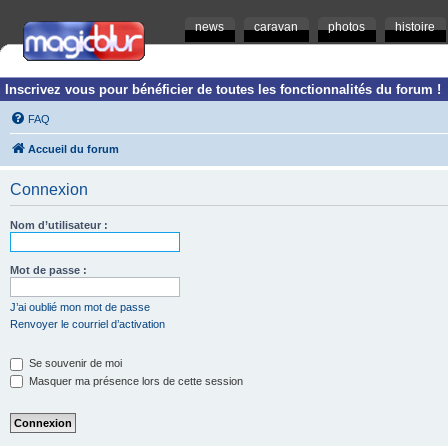
news
caravan
photos
histoire
Inscrivez vous pour bénéficier de toutes les fonctionnalités du forum !
FAQ
Accueil du forum
Connexion
Nom d’utilisateur :
Mot de passe :
J’ai oublié mon mot de passe
Renvoyer le courriel d’activation
Se souvenir de moi
Masquer ma présence lors de cette session