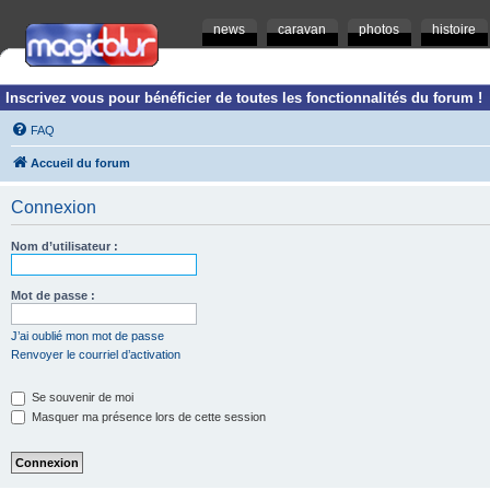
news
caravan
photos
histoire
Inscrivez vous pour bénéficier de toutes les fonctionnalités du forum !
FAQ
Accueil du forum
Connexion
Nom d’utilisateur :
Mot de passe :
J’ai oublié mon mot de passe
Renvoyer le courriel d’activation
Se souvenir de moi
Masquer ma présence lors de cette session