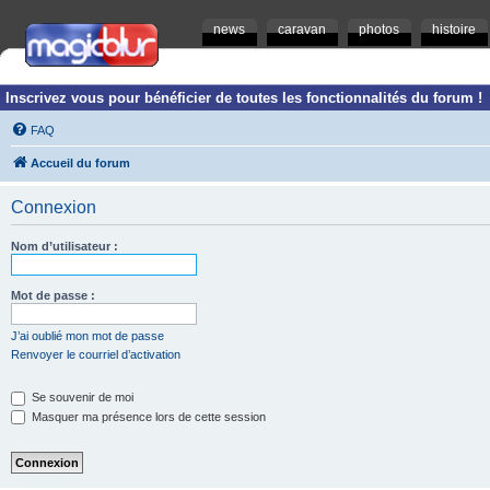
news
caravan
photos
histoire
Inscrivez vous pour bénéficier de toutes les fonctionnalités du forum !
FAQ
Accueil du forum
Connexion
Nom d’utilisateur :
Mot de passe :
J’ai oublié mon mot de passe
Renvoyer le courriel d’activation
Se souvenir de moi
Masquer ma présence lors de cette session