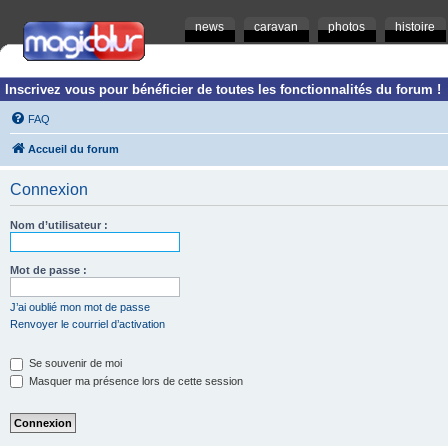
news
caravan
photos
histoire
Inscrivez vous pour bénéficier de toutes les fonctionnalités du forum !
FAQ
Accueil du forum
Connexion
Nom d’utilisateur :
Mot de passe :
J’ai oublié mon mot de passe
Renvoyer le courriel d’activation
Se souvenir de moi
Masquer ma présence lors de cette session