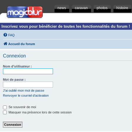
news
caravan
photos
histoire
Inscrivez vous pour bénéficier de toutes les fonctionnalités du forum !
FAQ
Accueil du forum
Connexion
Nom d’utilisateur :
Mot de passe :
J’ai oublié mon mot de passe
Renvoyer le courriel d’activation
Se souvenir de moi
Masquer ma présence lors de cette session