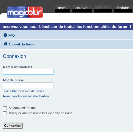
news
caravan
photos
histoire
Inscrivez vous pour bénéficier de toutes les fonctionnalités du forum !
FAQ
Accueil du forum
Connexion
Nom d’utilisateur :
Mot de passe :
J’ai oublié mon mot de passe
Renvoyer le courriel d’activation
Se souvenir de moi
Masquer ma présence lors de cette session