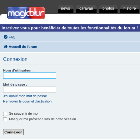
news
caravan
photos
histoire
Inscrivez vous pour bénéficier de toutes les fonctionnalités du forum !
FAQ
Accueil du forum
Connexion
Nom d’utilisateur :
Mot de passe :
J’ai oublié mon mot de passe
Renvoyer le courriel d’activation
Se souvenir de moi
Masquer ma présence lors de cette session