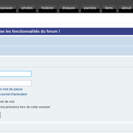
caravan
photos
histoire
disques
paroles
liens
about
es les fonctionnalités du forum !
mon mot de passe
ourriel d’activation
ir de moi
a présence lors de cette session