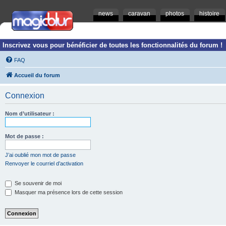
news
caravan
photos
histoire
Inscrivez vous pour bénéficier de toutes les fonctionnalités du forum !
FAQ
Accueil du forum
Connexion
Nom d’utilisateur :
Mot de passe :
J’ai oublié mon mot de passe
Renvoyer le courriel d’activation
Se souvenir de moi
Masquer ma présence lors de cette session